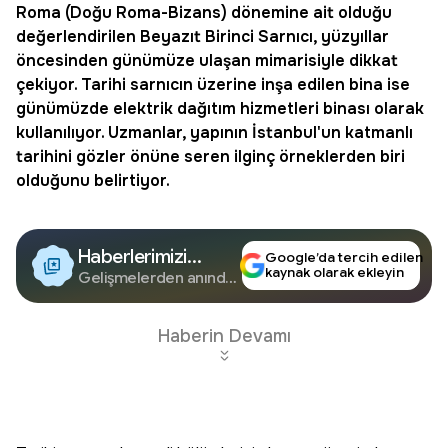
Roma (Doğu Roma-Bizans) dönemine ait olduğu
değerlendirilen
Beyazıt Birinci Sarnıcı
, yüzyıllar
öncesinden günümüze ulaşan mimarisiyle dikkat
çekiyor. Tarihi sarnıcın üzerine inşa edilen bina ise
günümüzde elektrik dağıtım hizmetleri binası olarak
kullanılıyor. Uzmanlar, yapının İstanbul'un katmanlı
tarihini gözler önüne seren ilginç örneklerden biri
olduğunu belirtiyor.
Haberlerimizi
Google’da tercih edilen
kaynak olarak ekleyin
Google'da Takip
Gelişmelerden anında
haberdar olun.
Edin
Haberin Devamı