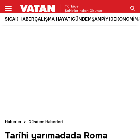
Türkiye,
Şehirlerinden Okunur
SICAK HABER
ÇALIŞMA HAYATI
GÜNDEM
ŞAMPİY10
EKONOMİ
M
Ara
Haberler
Gündem Haberleri
Tarihi yarımadada Roma