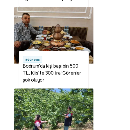
detayları neler? Togg
kampanyası var mı? Togg
ağustos kampanyası var mı?
Togg 800 bin TL kampanyası
nedir? Togg 800 bin lira
kampanyası şartları neler?
#Gündem
Bodrum'da kişi başı bin 500
TL, Kilis'te 300 lira! Görenler
şok oluyor