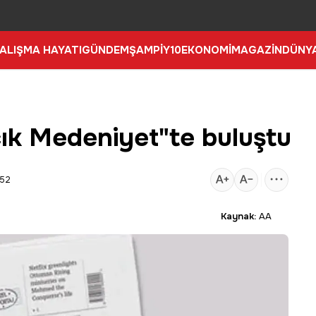
ALIŞMA HAYATI
GÜNDEM
ŞAMPİY10
EKONOMİ
MAGAZİN
DÜNY
ık Medeniyet"te buluştu
:52
Kaynak:
AA