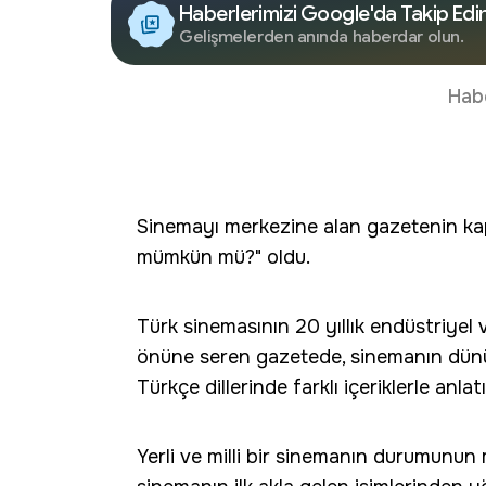
Haberlerimizi Google'da Takip Edi
Gelişmelerden anında haberdar olun.
Hab
Sinemayı merkezine alan gazetenin kap
mümkün mü?" oldu.
Türk sinemasının 20 yıllık endüstriyel 
önüne seren gazetede, sinemanın dünü,
Türkçe dillerinde farklı içeriklerle anlatı
Yerli ve milli bir sinemanın durumunun 