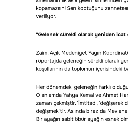
sinemanın ilk akla gelen isimlerinden 
kopamazsın! Sen koptuğunu zannetsen bi
veriliyor.
"Gelenek sürekli olarak yeniden icat 
Zaim, Açık Medeniyet Yayın Koordinat
röportajda geleneğin sürekli olarak yen
koşullarının da toplumun içerisindeki ba
Her dönemdeki geleneğin farklı olduğu
O anlamda Yahya Kemal ve Ahmet Hamdi 
zaman çekmiştir. 'İmtitad', 'değişere
değişmek'tir. Aslında biraz da Mevlan
Bir ayağın sabit öbür ayağın esnek ol