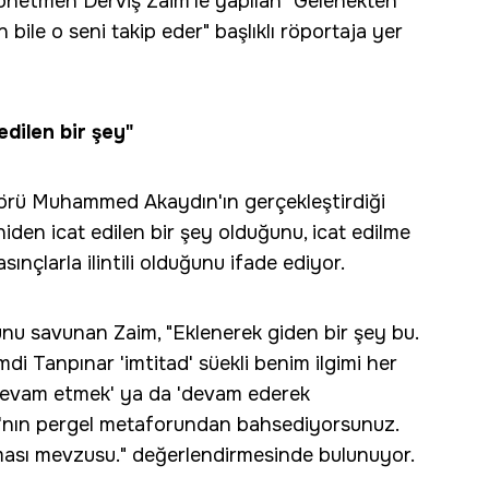
yönetmen Derviş Zaim'le yapılan "Gelenekten
le o seni takip eder" başlıklı röportaja yer
edilen bir şey"
örü Muhammed Akaydın'ın gerçekleştirdiği
iden icat edilen bir şey olduğunu, icat edilme
sınçlarla ilintili olduğunu ifade ediyor.
nu savunan Zaim, "Eklenerek giden bir şey bu.
Tanpınar 'imtitad' süekli benim ilgimi her
k devam etmek' ya da 'devam ederek
a'nın pergel metaforundan bahsediyorsunuz.
ması mevzusu." değerlendirmesinde bulunuyor.