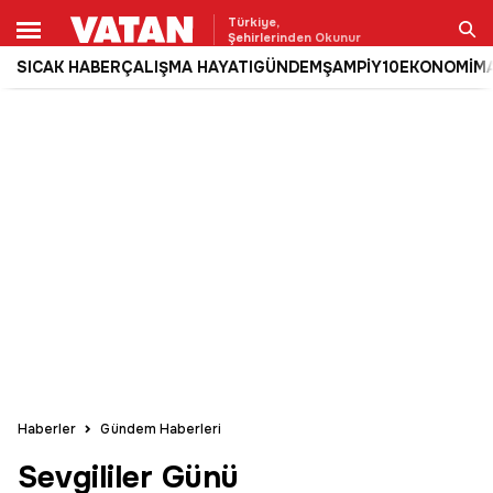
Türkiye,
Şehirlerinden Okunur
SICAK HABER
ÇALIŞMA HAYATI
GÜNDEM
ŞAMPİY10
EKONOMİ
M
Ara
Haberler
Gündem Haberleri
Sevgililer Günü