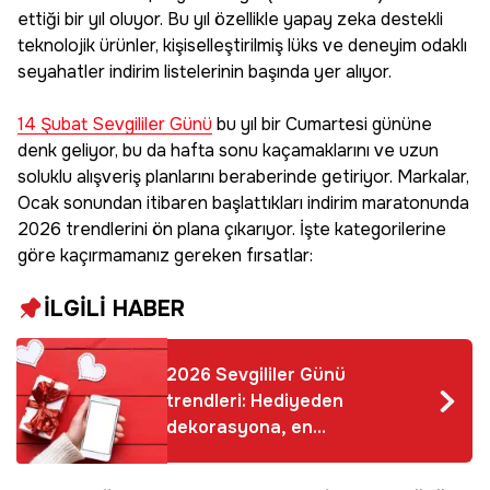
ettiği bir yıl oluyor. Bu yıl özellikle yapay zeka destekli
teknolojik ürünler, kişiselleştirilmiş lüks ve deneyim odaklı
seyahatler indirim listelerinin başında yer alıyor.
14 Şubat Sevgililer Günü
bu yıl bir Cumartesi gününe
denk geliyor, bu da hafta sonu kaçamaklarını ve uzun
soluklu alışveriş planlarını beraberinde getiriyor. Markalar,
Ocak sonundan itibaren başlattıkları indirim maratonunda
2026 trendlerini ön plana çıkarıyor. İşte kategorilerine
göre kaçırmamanız gereken fırsatlar:
İLGİLİ HABER
2026 Sevgililer Günü
trendleri: Hediyeden
dekorasyona, en
popüler fikirler ve
yeni akımlar