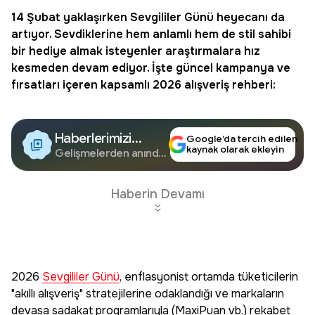
14 Şubat yaklaşırken
Sevgililer Günü
heyecanı da
artıyor. Sevdiklerine hem anlamlı hem de stil sahibi
bir hediye almak isteyenler araştırmalara hız
kesmeden devam ediyor. İşte güncel kampanya ve
fırsatları içeren kapsamlı 2026 alışveriş rehberi:
Haberlerimizi
Google’da tercih edilen
kaynak olarak ekleyin
Google'da Takip
Gelişmelerden anında
haberdar olun.
Edin
Haberin Devamı
2026
Sevgililer Günü
, enflasyonist ortamda tüketicilerin
"akıllı alışveriş" stratejilerine odaklandığı ve markaların
devasa sadakat programlarıyla (MaxiPuan vb.) rekabet