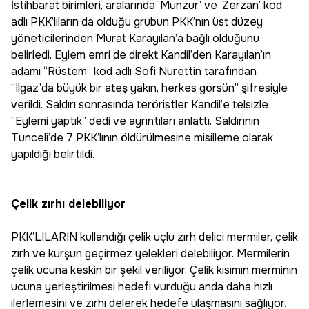
İstihbarat birimleri, aralarında ’Munzur’ ve ’Zerzan’ kod
adlı PKK’lıların da olduğu grubun PKK’nın üst düzey
yöneticilerinden Murat Karayılan’a bağlı olduğunu
belirledi. Eylem emri de direkt Kandil’den Karayılan’ın
adamı “Rüstem” kod adlı Sofi Nurettin tarafından
“Ilgaz’da büyük bir ateş yakın, herkes görsün” şifresiyle
verildi. Saldırı sonrasında teröristler Kandil’e telsizle
“Eylemi yaptık” dedi ve ayrıntıları anlattı. Saldırının
Tunceli’de 7 PKK’lının öldürülmesine misilleme olarak
yapıldığı belirtildi.
Çelik zırhı delebiliyor
PKK’LILARIN kullandığı çelik uçlu zırh delici mermiler, çelik
zırh ve kurşun geçirmez yelekleri delebiliyor. Mermilerin
çelik ucuna keskin bir şekil veriliyor. Çelik kısımın merminin
ucuna yerleştirilmesi hedefi vurduğu anda daha hızlı
ilerlemesini ve zırhı delerek hedefe ulaşmasını sağlıyor.