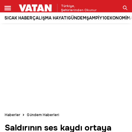
Türkiye,
Şehirlerinden Okunur
SICAK HABER
ÇALIŞMA HAYATI
GÜNDEM
ŞAMPİY10
EKONOMİ
M
Ara
Haberler
Gündem Haberleri
Saldırının ses kaydı ortaya