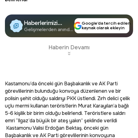
Haberlerimizi
Google’da tercih edilen
kaynak olarak ekleyin
Google'da Takip
Gelişmelerden anında
haberdar olun.
Edin
Haberin Devamı
Kastamonu’da önceki gün Başbakanlık ve AK Parti
görevlilerinin bulunduğu konvoya düzenlenen ve bir
polisin şehit olduğu saldırıyı PKK üstlendi. Zırh delici çelik
uçlu mermi kullanan teröristlerin Murat Karayılan’a bağlı
5-6 kişilik bir birim olduğu belirlendi. Teröristlere saldırı
emri “Ilgaz’da büyük bir ateş yakın” şeklinde verildi
Kastamonu Valisi Erdoğan Bektaş, önceki gün
Başbakanlık ve AK Parti görevlilerinin konvoyuna