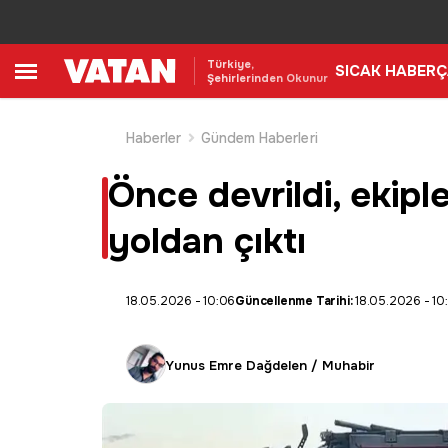
Türkiye,
SICAK HABER
Ç
Şehirlerinden Okunur
Haberler
Gündem Haberleri
Önce devrildi, ekipl
yoldan çıktı
18.05.2026 - 10:06
Güncellenme Tarihi:
18.05.2026 - 10
Yunus Emre Dağdelen / Muhabir