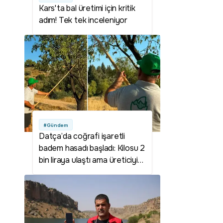
Kars'ta bal üretimi için kritik
adım! Tek tek inceleniyor
#Gündem
Datça’da coğrafi işaretli
badem hasadı başladı: Kilosu 2
bin liraya ulaştı ama üreticiyi
düşündüren bir tehlike var!