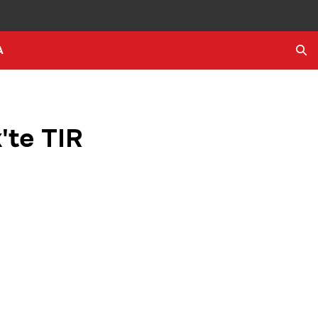
A
Ara
k'te TIR