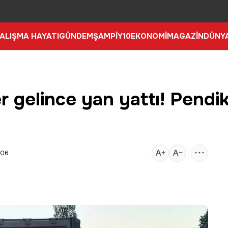
ALIŞMA HAYATI
GÜNDEM
ŞAMPİY10
EKONOMİ
MAGAZİN
DÜNY
er gelince yan yattı! Pendi
:06