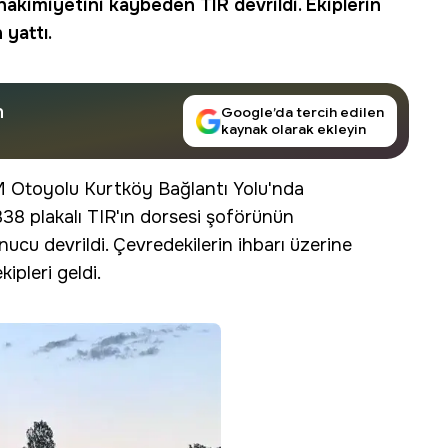
hakimiyetini kaybeden TIR devrildi. Ekiplerin
 yattı.
n
Google’da tercih edilen
kaynak olarak ekleyin
EM Otoyolu Kurtköy Bağlantı Yolu'nda
38 plakalı TIR'ın dorsesi şoförünün
ucu devrildi. Çevredekilerin ihbarı üzerine
kipleri geldi.