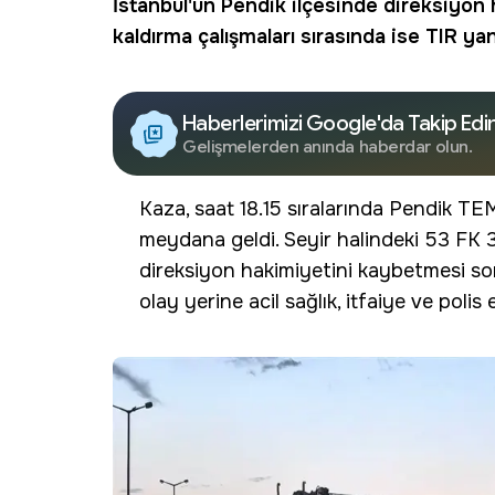
İstanbul'un Pendik ilçesinde direksiyon 
kaldırma çalışmaları sırasında ise TIR yan
Haberlerimizi Google'da Takip Edi
Gelişmelerden anında haberdar olun.
Kaza, saat 18.15 sıralarında Pendik T
meydana geldi. Seyir halindeki 53 FK 3
direksiyon hakimiyetini kaybetmesi son
olay yerine acil sağlık, itfaiye ve polis e