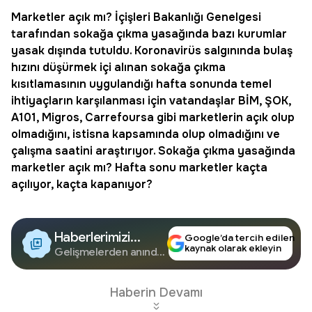
Marketler açık mı
? İçişleri Bakanlığı Genelgesi
tarafından sokağa çıkma yasağında bazı kurumlar
yasak dışında tutuldu. Koronavirüs salgınında bulaş
hızını düşürmek içi alınan sokağa çıkma
kısıtlamasının uygulandığı hafta sonunda temel
ihtiyaçların karşılanması için vatandaşlar BİM, ŞOK,
A101, Migros, Carrefoursa gibi marketlerin açık olup
olmadığını, istisna kapsamında olup olmadığını ve
çalışma saatini araştırıyor.
Sokağa çıkma yasağında
marketler açık mı
? Hafta sonu marketler kaçta
açılıyor, kaçta kapanıyor?
Haberlerimizi
Google’da tercih edilen
kaynak olarak ekleyin
Google'da Takip
Gelişmelerden anında
haberdar olun.
Edin
Haberin Devamı