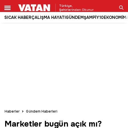
Türkiye,
Şehirlerinden Okunur
SICAK HABER
ÇALIŞMA HAYATI
GÜNDEM
ŞAMPİY10
EKONOMİ
M
Ara
Haberler
Gündem Haberleri
Marketler bugün açık mı?