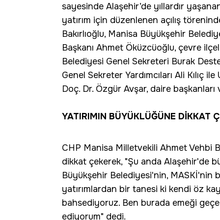
sayesinde Alaşehir’de yıllardır yaşa
yatırım için düzenlenen açılış törenin
Bakırlıoğlu, Manisa Büyükşehir Belediy
Başkanı Ahmet Öküzcüoğlu, çevre ilçel
Belediyesi Genel Sekreteri Burak Dest
Genel Sekreter Yardımcıları Ali Kılıç i
Doç. Dr. Özgür Avşar, daire başkanları v
YATIRIMIN BÜYÜKLÜĞÜNE DİKKAT Ç
CHP Manisa Milletvekili Ahmet Vehbi Ba
dikkat çekerek, "Şu anda Alaşehir'de büy
Büyükşehir Belediyesi'nin, MASKİ'nin
yatırımlardan bir tanesi ki kendi öz ka
bahsediyoruz. Ben burada emeği geçen 
ediyorum" dedi.