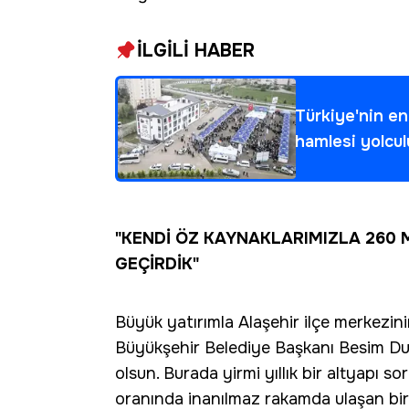
İLGİLİ HABER
Türkiye'nin en 
hamlesi yolcu
"KENDİ ÖZ KAYNAKLARIMIZLA 260 
GEÇİRDİK"
Büyük yatırımla Alaşehir ilçe merkezi
Büyükşehir Belediye Başkanı Besim Dutl
olsun. Burada yirmi yıllık bir altyapı 
oranında inanılmaz rakamda ulaşan bi