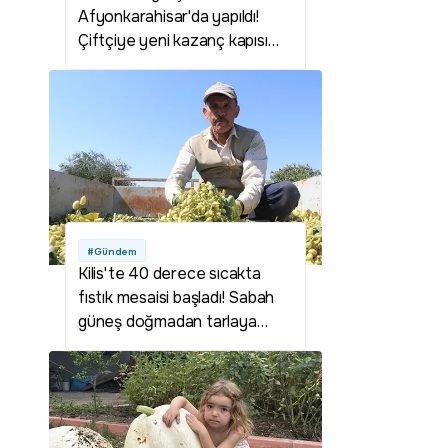
Afyonkarahisar'da yapıldı!
Çiftçiye yeni kazanç kapısı
olabilir
#Gündem
Kilis'te 40 derece sıcakta
fıstık mesaisi başladı! Sabah
güneş doğmadan tarlaya
giriyorlar: Fiyatlar çiftçinin
yüzünü güldürdü