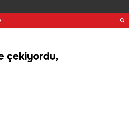
A
Ara
le çekiyordu,