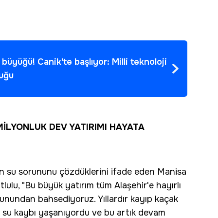
büyüğü! Canik'te başlıyor: Milli teknoloji
luğu
MİLYONLUK DEV YATIRIMI HAYATA
nin su sorununu çözdüklerini ifade eden Manisa
ulu, "Bu büyük yatırım tüm Alaşehir'e hayırlı
sorunundan bahsediyoruz. Yıllardır kayıp kaçak
r su kaybı yaşanıyordu ve bu artık devam