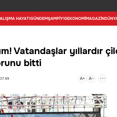
ALIŞMA HAYATI
GÜNDEM
ŞAMPİY10
EKONOMİ
MAGAZİN
DÜNY
m! Vatandaşlar yıllardır çi
runu bitti
 07:49