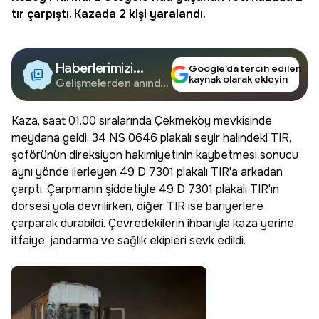
tır çarpıştı. Kazada 2 kişi yaralandı.
Haberlerimizi
Google’da tercih edilen
kaynak olarak ekleyin
Google'da Takip
Gelişmelerden anında
haberdar olun.
Edin
Kaza, saat 01.00 sıralarında Çekmeköy mevkisinde
meydana geldi. 34 NS 0646 plakalı seyir halindeki TIR,
şoförünün direksiyon hakimiyetinin kaybetmesi sonucu
aynı yönde ilerleyen 49 D 7301 plakalı TIR'a arkadan
çarptı. Çarpmanın şiddetiyle 49 D 7301 plakalı TIR'ın
dorsesi yola devrilirken, diğer TIR ise bariyerlere
çarparak durabildi. Çevredekilerin ihbarıyla kaza yerine
itfaiye, jandarma ve sağlık ekipleri sevk edildi.