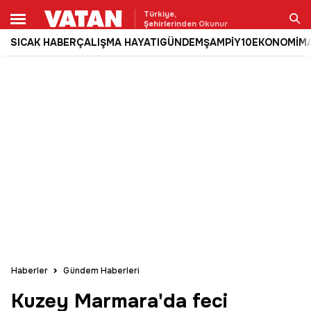
Türkiye,
Şehirlerinden Okunur
SICAK HABER
ÇALIŞMA HAYATI
GÜNDEM
ŞAMPİY10
EKONOMİ
M
Ara
Haberler
Gündem Haberleri
Kuzey Marmara'da feci