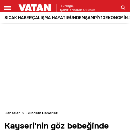
Türkiye,
Şehirlerinden Okunur
SICAK HABER
ÇALIŞMA HAYATI
GÜNDEM
ŞAMPİY10
EKONOMİ
M
Ara
Haberler
Gündem Haberleri
Kayseri'nin göz bebeğinde