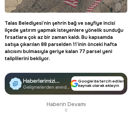
Talas
Belediyesi’nin şehrin bağ ve sayfiye incisi
ilçede yatırım yapmak isteyenlere yönelik sunduğu
fırsatlara çok az bir zaman kaldı. Bu kapsamda
satışa çıkarılan 88 parselden 11’inin önceki hafta
alıcısını bulmasıyla geriye kalan 77 parsel yeni
taliplilerini bekliyor.
Haberlerimizi
Google’da tercih edilen
kaynak olarak ekleyin
Google'da Takip
Gelişmelerden anında
haberdar olun.
Edin
Haberin Devamı