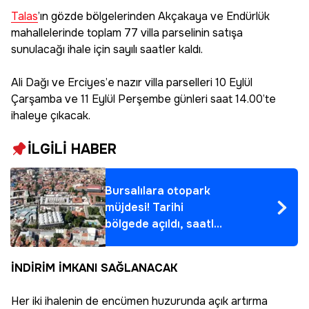
Talas
’ın gözde bölgelerinden Akçakaya ve Endürlük
mahallelerinde toplam 77 villa parselinin satışa
sunulacağı ihale için sayılı saatler kaldı.
Ali Dağı ve Erciyes’e nazır villa parselleri 10 Eylül
Çarşamba ve 11 Eylül Perşembe günleri saat 14.00’te
ihaleye çıkacak.
İLGİLİ HABER
Bursalılara otopark
müjdesi! Tarihi
bölgede açıldı, saatlik
ücret belli oldu
İNDİRİM İMKANI SAĞLANACAK
Her iki ihalenin de encümen huzurunda açık artırma