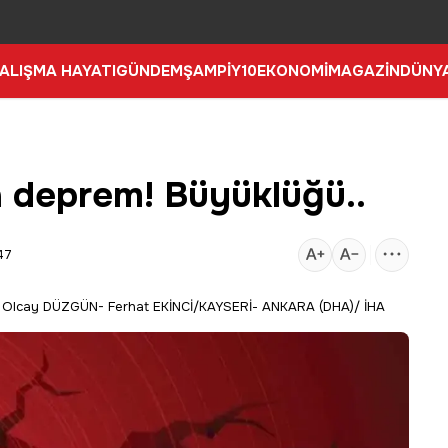
ALIŞMA HAYATI
GÜNDEM
ŞAMPİY10
EKONOMİ
MAGAZİN
DÜNY
n deprem! Büyüklüğü..
47
Olcay DÜZGÜN- Ferhat EKİNCİ/KAYSERİ- ANKARA (DHA)/ İHA