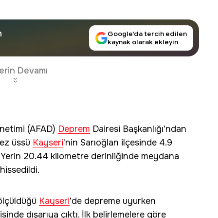
n
Google’da tercih edilen
kaynak olarak ekleyin
erin Devamı
Yönetimi (AFAD)
Deprem
Dairesi Başkanlığı'ndan
kez üssü
Kayseri
'nin Sarıoğlan ilçesinde 4.9
Yerin 20.44 kilometre derinliğinde meydana
hissedildi.
 ölçüldüğü
Kayseri
'de depreme uyurken
inde dışarıya çıktı. İlk belirlemelere göre