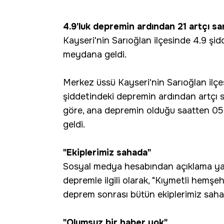
4.9'luk depremin ardından 21 artçı sar
Kayseri'nin Sarıoğlan ilçesinde 4.9 şid
meydana geldi.
Merkez üssü Kayseri'nin Sarıoğlan ilç
şiddetindeki depremin ardından artçı sa
göre, ana depremin olduğu saatten 05.
geldi.
"Ekiplerimiz sahada"
Sosyal medya hesabından açıklama ya
depremle ilgili olarak, "Kıymetli hemş
deprem sonrası bütün ekiplerimiz saha
"Olumsuz bir haber yok"