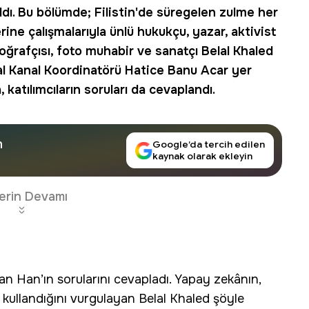
ldı. Bu bölümde; Filistin'de süregelen zulme her
ine çalışmalarıyla ünlü hukukçu, yazar, aktivist
oğrafçısı, foto muhabir ve sanatçı Belal Khaled
tal Kanal Koordinatörü Hatice Banu Acar yer
 katılımcıların soruları da cevaplandı.
n
Google’da tercih edilen
kaynak olarak ekleyin
erin Devamı
 Han’ın sorularını cevapladı. Yapay zekânın,
ak kullandığını vurgulayan Belal Khaled şöyle