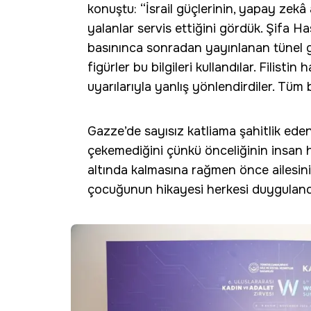
konuştu: “İsrail güçlerinin, yapay zekâ 
yalanlar servis ettiğini gördük. Şifa H
basınınca sonradan yayınlanan tünel gör
figürler bu bilgileri kullandılar. Filistin
uyarılarıyla yanlış yönlendirdiler. Tüm b
Gazze’de sayısız katliama şahitlik ede
çekemediğini çünkü önceliğinin insan h
altında kalmasına rağmen önce ailesinin
çocuğunun hikayesi herkesi duygulandı