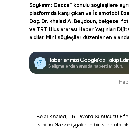
Soykırım: Gazze” konulu söyleşilere ayrı
platformda karşı çıkan ve İslamofobi üzer
Doç. Dr. Khaled A. Beydoun, belgesel fot
ve TRT Uluslararası Haber Yayınları Diji
aldılar. Mini söyleşiler düzenlenen alanda,
Haberlerimizi Google'da Takip Edi
Gelişmelerden anında haberdar olun.
Hab
Belal Khaled, TRT Word Sunucusu Efnan
İsrail’in Gazze işgalinde bir silah olar