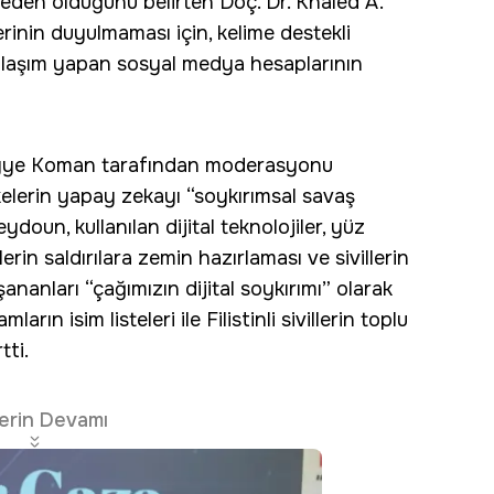
neden olduğunu belirten Doç. Dr. Khaled A.
lerinin duyulmaması için, kelime destekli
aylaşım yapan sosyal medya hesaplarının
meyye Koman tarafından moderasyonu
ülkelerin yapay zekayı “soykırımsal savaş
ydoun, kullanılan dijital teknolojiler, yüz
rin saldırılara zemin hazırlaması ve sivillerin
nanları “çağımızın dijital soykırımı” olarak
arın isim listeleri ile Filistinli sivillerin toplu
tti.
erin Devamı