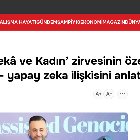
ALIŞMA HAYATI
GÜNDEM
ŞAMPİY10
EKONOMİ
MAGAZİN
DÜNY
 ve Kadın’ zirvesinin özel
- yapay zeka ilişkisini anlat