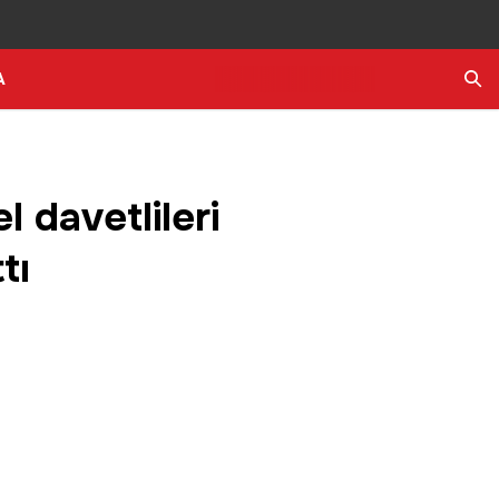
A
Ara
 davetlileri
tı