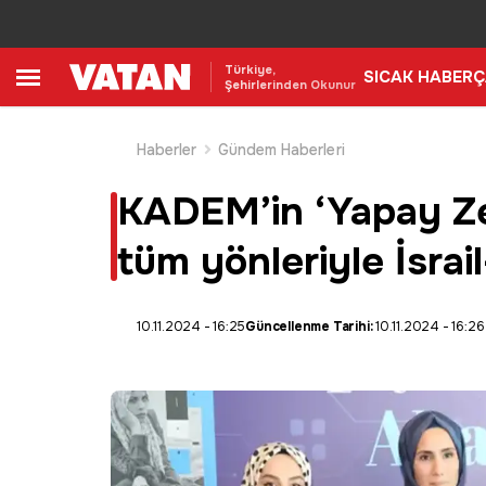
Türkiye,
SICAK HABER
Ç
Şehirlerinden Okunur
Haberler
Gündem Haberleri
KADEM’in ‘Yapay Zekâ
tüm yönleriyle İsrail
10.11.2024 - 16:25
Güncellenme Tarihi:
10.11.2024 - 16:26