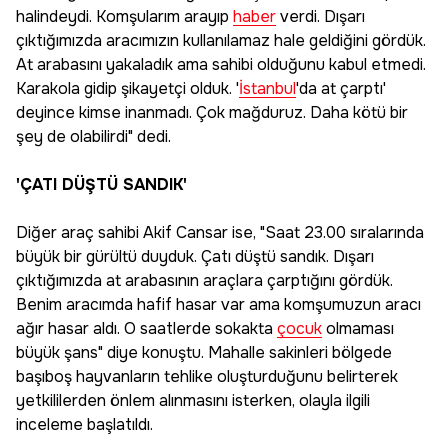
halindeydi. Komşularım arayıp
haber
verdi. Dışarı
çıktığımızda aracımızın kullanılamaz hale geldiğini gördük.
At arabasını yakaladık ama sahibi olduğunu kabul etmedi.
Karakola gidip şikayetçi olduk. '
İstanbul
'da at çarptı'
deyince kimse inanmadı. Çok mağduruz. Daha kötü bir
şey de olabilirdi" dedi.
'ÇATI DÜŞTÜ SANDIK'
Diğer araç sahibi Akif Cansar ise, "Saat 23.00 sıralarında
büyük bir gürültü duyduk. Çatı düştü sandık. Dışarı
çıktığımızda at arabasının araçlara çarptığını gördük.
Benim aracımda hafif hasar var ama komşumuzun aracı
ağır hasar aldı. O saatlerde sokakta
çocuk
olmaması
büyük şans" diye konuştu. Mahalle sakinleri bölgede
başıboş hayvanların tehlike oluşturduğunu belirterek
yetkililerden önlem alınmasını isterken, olayla ilgili
inceleme başlatıldı.