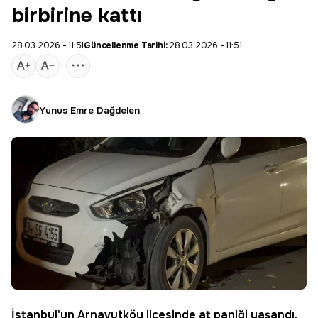
birbirine kattı
28.03.2026 - 11:51
Güncellenme Tarihi:
28.03.2026 - 11:51
Yunus Emre Dağdelen
İstanbul
'un
Arnavutköy
ilçesinde
at paniği
yaşandı.