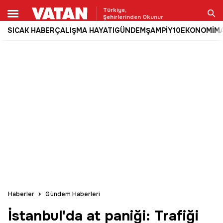
Türkiye,
Şehirlerinden Okunur
SICAK HABER
ÇALIŞMA HAYATI
GÜNDEM
ŞAMPİY10
EKONOMİ
M
Ara
Haberler
Gündem Haberleri
İstanbul'da at paniği: Trafiği