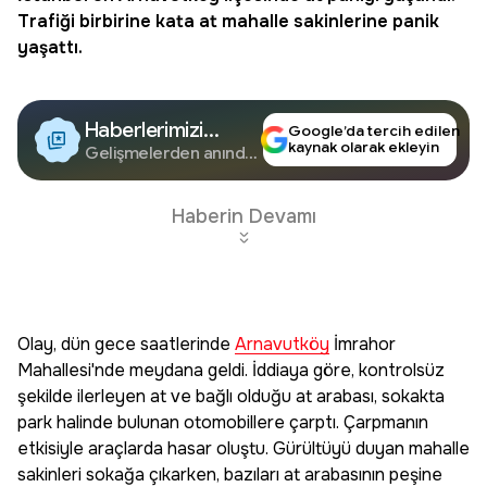
Trafiği birbirine kata at mahalle sakinlerine panik
yaşattı.
Haberlerimizi
Google’da tercih edilen
kaynak olarak ekleyin
Google'da Takip
Gelişmelerden anında
haberdar olun.
Edin
Haberin Devamı
Olay, dün gece saatlerinde
Arnavutköy
İmrahor
Mahallesi'nde meydana geldi. İddiaya göre, kontrolsüz
şekilde ilerleyen at ve bağlı olduğu at arabası, sokakta
park halinde bulunan otomobillere çarptı. Çarpmanın
etkisiyle araçlarda hasar oluştu. Gürültüyü duyan mahalle
sakinleri sokağa çıkarken, bazıları at arabasının peşine