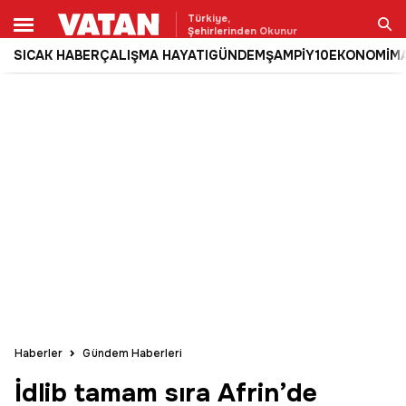
Türkiye,
Şehirlerinden Okunur
SICAK HABER
ÇALIŞMA HAYATI
GÜNDEM
ŞAMPİY10
EKONOMİ
M
Ara
Haberler
Gündem Haberleri
İdlib tamam sıra Afrin’de