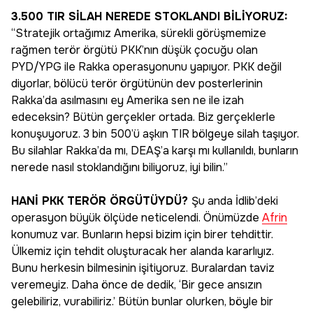
3.500 TIR SİLAH NEREDE STOKLANDI BİLİYORUZ:
“Stratejik ortağımız Amerika, sürekli görüşmemize
rağmen terör örgütü PKK’nın düşük çocuğu olan
PYD/YPG ile Rakka operasyonunu yapıyor. PKK değil
diyorlar, bölücü terör örgütünün dev posterlerinin
Rakka’da asılmasını ey Amerika sen ne ile izah
edeceksin? Bütün gerçekler ortada. Biz gerçeklerle
konuşuyoruz. 3 bin 500’ü aşkın TIR bölgeye silah taşıyor.
Bu silahlar Rakka’da mı, DEAŞ’a karşı mı kullanıldı, bunların
nerede nasıl stoklandığını biliyoruz, iyi bilin.”
HANİ PKK TERÖR ÖRGÜTÜYDÜ?
Şu anda İdlib’deki
operasyon büyük ölçüde neticelendi. Önümüzde
Afrin
konumuz var. Bunların hepsi bizim için birer tehdittir.
Ülkemiz için tehdit oluşturacak her alanda kararlıyız.
Bunu herkesin bilmesinin işitiyoruz. Buralardan taviz
veremeyiz. Daha önce de dedik, ‘Bir gece ansızın
gelebiliriz, vurabiliriz.’ Bütün bunlar olurken, böyle bir