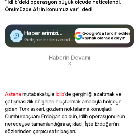
“İdlib’deki operasyon büyük ölçüde neticelendi.
Önümüzde
Afrin
konumuz var” dedi
Haberlerimizi
Google’da tercih edilen
kaynak olarak ekleyin
Google'da Takip
Gelişmelerden anında
haberdar olun.
Edin
Haberin Devamı
Astana
mutabakatıyla
İdlib
’de gerginliği azaltmak ve
çatışmasızlık bölgeleri oluşturmak amacıyla bölgeye
giden Türk askeri, gözlem noktalarına konuşladı.
Cumhurbaşkanı Erdoğan da dün, İdlib operasyonunun
neredeyse tamamlandığını açıkladı. İşte Erdoğan’ın
sözlerinden çarpıcı satır başları: