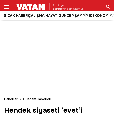
Türkiye,
Şehirlerinden Okunur
SICAK HABER
ÇALIŞMA HAYATI
GÜNDEM
ŞAMPİY10
EKONOMİ
M
Ara
Haberler
Gündem Haberleri
Hendek siyaseti ‘evet’i