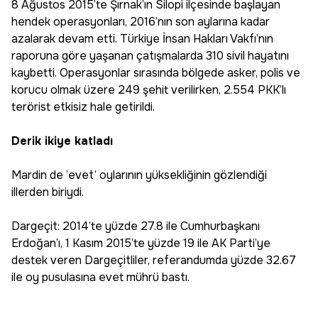
8 Ağustos 2015’te Şırnak’ın Silopi ilçesinde başlayan
hendek operasyonları, 2016’nın son aylarına kadar
azalarak devam etti. Türkiye İnsan Hakları Vakfı’nın
raporuna göre yaşanan çatışmalarda 310 sivil hayatını
kaybetti. Operasyonlar sırasında bölgede asker, polis ve
korucu olmak üzere 249 şehit verilirken, 2.554 PKK’lı
terörist etkisiz hale getirildi.
Derik ikiye katladı
Mardin de ‘evet’ oylarının yüksekliğinin gözlendiği
illerden biriydi.
Dargeçit: 2014’te yüzde 27.8 ile Cumhurbaşkanı
Erdoğan’ı, 1 Kasım 2015’te yüzde 19 ile AK Parti’ye
destek veren Dargeçitliler, referandumda yüzde 32.67
ile oy pusulasına evet mührü bastı.