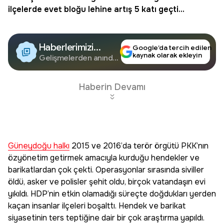
ilçelerde evet bloğu lehine artış 5 katı geçti...
Haberlerimizi
Google’da tercih edilen
kaynak olarak ekleyin
Google'da Takip
Gelişmelerden anında
haberdar olun.
Edin
Haberin Devamı
Güneydoğu halkı
2015 ve 2016’da terör örgütü PKK’nın
özyönetim getirmek amacıyla kurduğu hendekler ve
barikatlardan çok çekti. Operasyonlar sırasında siviller
öldü, asker ve polisler şehit oldu, birçok vatandaşın evi
yıkıldı. HDP’nin etkin olamadığı süreçte doğdukları yerden
kaçan insanlar ilçeleri boşalttı. Hendek ve barikat
siyasetinin ters teptiğine dair bir çok araştırma yapıldı.