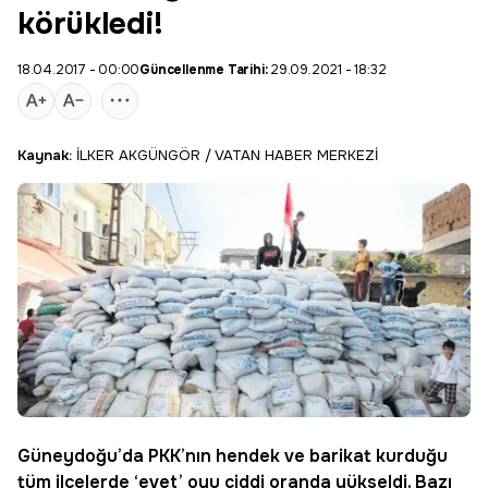
körükledi!
18.04.2017 - 00:00
Güncellenme Tarihi:
29.09.2021 - 18:32
Kaynak:
İLKER AKGÜNGÖR / VATAN HABER MERKEZİ
Güneydoğu’da PKK’nın hendek ve barikat kurduğu
tüm ilçelerde ‘evet’ oyu ciddi oranda yükseldi. Bazı