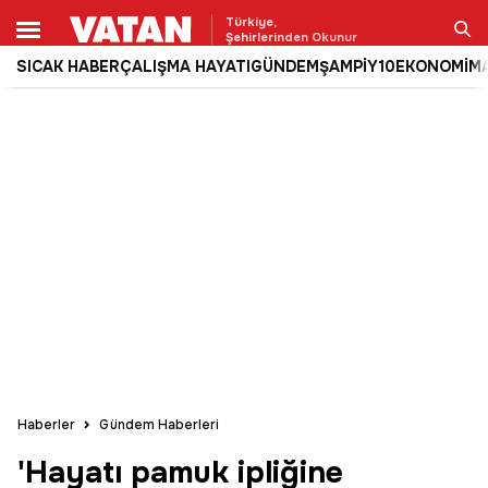
Türkiye,
Şehirlerinden Okunur
SICAK HABER
ÇALIŞMA HAYATI
GÜNDEM
ŞAMPİY10
EKONOMİ
M
Ara
Haberler
Gündem Haberleri
'Hayatı pamuk ipliğine