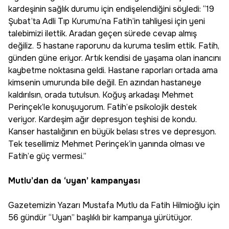
kardeşinin sağlık durumu için endişelendiğini söyledi: “19
Şubat’ta Adli Tıp Kurumu’na Fatih’in tahliyesi için yeni
talebimizi ilettik. Aradan geçen sürede cevap almış
değiliz. 5 hastane raporunu da kuruma teslim ettik. Fatih,
günden güne eriyor. Artık kendisi de yaşama olan inancını
kaybetme noktasına geldi. Hastane raporları ortada ama
kimsenin umurunda bile değil. En azından hastaneye
kaldırılsın, orada tutulsun. Koğuş arkadaşı Mehmet
Perinçek’le konuşuyorum. Fatih’e psikolojik destek
veriyor. Kardeşim ağır depresyon teşhisi de kondu.
Kanser hastalığının en büyük belası stres ve depresyon.
Tek tesellimiz Mehmet Perinçek’in yanında olması ve
Fatih’e güç vermesi.”
Mutlu’dan da ‘uyan’ kampanyası
Gazetemizin Yazarı Mustafa Mutlu da Fatih Hilmioğlu için
56 gündür “Uyan” başlıklı bir kampanya yürütüyor.