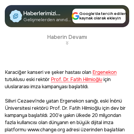
Haberlerimizi
Google’da tercih edilen
kaynak olarak ekleyin
Google'da Takip
Gelişmelerden anında
haberdar olun.
Edin
Haberin Devamı
Karaciğer kanseri ve şeker hastası olan
Ergenekon
tutuklusu eski rektör
Prof. Dr. Fatih Hilmioğlu
için
uluslararası imza kampanyası başlatıldı.
Silivri Cezaevi’nde yatan Ergenekon sanığı, eski İnönü
Üniversitesi rektörü Prof. Dr. Fatih Hilmioğlu için dev bir
kampanya başlatıldı. 200’e yakın ülkede 20 milyondan
fazla kullanıcısı olan dünyanın en büyük dijital imza
platformu www.change.org adresi üzerinden başlatılan