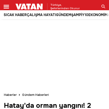
Türkiye,
Şehirlerinden Okunur
SICAK HABER
ÇALIŞMA HAYATI
GÜNDEM
ŞAMPİY10
EKONOMİ
M
Ara
Haberler
Gündem Haberleri
Hatay'da orman yangını! 2