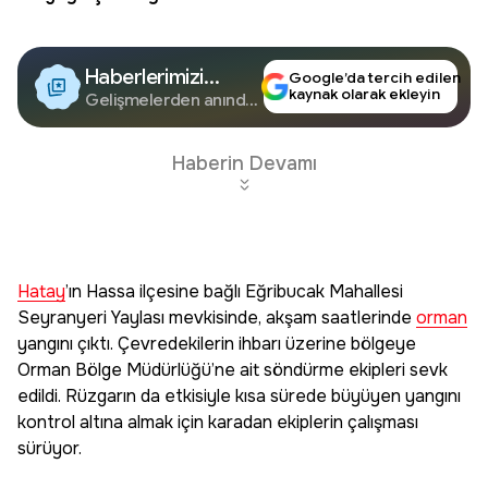
Haberlerimizi
Google’da tercih edilen
kaynak olarak ekleyin
Google'da Takip
Gelişmelerden anında
haberdar olun.
Edin
Haberin Devamı
Hatay
’ın Hassa ilçesine bağlı Eğribucak Mahallesi
Seyranyeri Yaylası mevkisinde, akşam saatlerinde
orman
yangını çıktı. Çevredekilerin ihbarı üzerine bölgeye
Orman Bölge Müdürlüğü’ne ait söndürme ekipleri sevk
edildi. Rüzgarın da etkisiyle kısa sürede büyüyen yangını
kontrol altına almak için karadan ekiplerin çalışması
sürüyor.