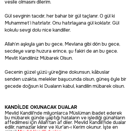
vesile olmasını dilerim.
Gül sevginin tacıdır, her bahar bir gül taçlanır. O gül ki
Muhammet’i hatırlatır. Onu hatırlayana gül koklatır. Gül
kokulu sevgi dolu nice kandiller.
Allah’ın aşkıyla yan bu gece, Mevlana gibi dön bu gece,
secdeye varıp huzura erince, şu fakiri de an bu gece.
Mevlit Kandiliniz Mübarek Olsun.
Gecenin güzel yüzü yüreğine dokunsun, kâbuslar
senden uzakta, melekler başucunda olsun, güneş öyle bir
gecede doğsun ki Duaların kabul, kandilin mübarek olsun.
KANDİLDE OKUNACAK DUALAR
Mevlid Kandili'nde milyonlarca Müslüman ibadet ederek
bu mübarek günde yaptığı hataların ve işlediği günahların
affedilmesi için Allah'tan af diler. Mevlid Kandili'nde dualar
edilir, namazlar kılınır ve Kur'an-ı Kerim okunur. İşte en