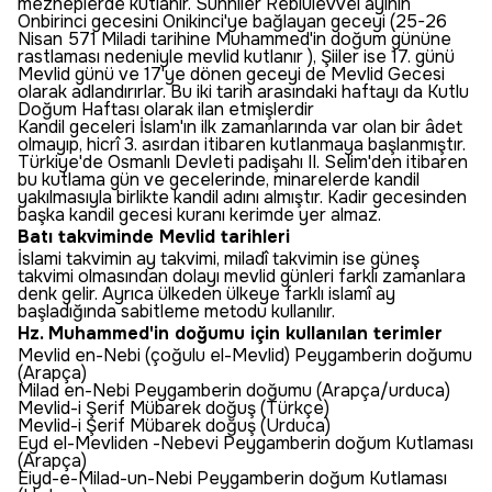
mezheplerde kutlanır. Sünniler Rebiülevvel ayının
Onbirinci gecesini Onikinci'ye bağlayan geceyi (25-26
Nisan 571 Miladi tarihine Muhammed'in doğum gününe
rastlaması nedeniyle mevlid kutlanır ), Şiiler ise 17. günü
Mevlid günü ve 17'ye dönen geceyi de Mevlid Gecesi
olarak adlandırırlar. Bu iki tarih arasındaki haftayı da Kutlu
Doğum Haftası olarak ilan etmişlerdir
Kandil geceleri İslam'ın ilk zamanlarında var olan bir âdet
olmayıp, hicrî 3. asırdan itibaren kutlanmaya başlanmıştır.
Türkiye'de Osmanlı Devleti padişahı II. Selim'den itibaren
bu kutlama gün ve gecelerinde, minarelerde kandil
yakılmasıyla birlikte kandil adını almıştır. Kadir gecesinden
başka kandil gecesi kuranı kerimde yer almaz.
Batı takviminde Mevlid tarihleri
İslami takvimin ay takvimi, miladî takvimin ise güneş
takvimi olmasından dolayı mevlid günleri farklı zamanlara
denk gelir. Ayrıca ülkeden ülkeye farklı islamî ay
başladığında sabitleme metodu kullanılır.
Hz. Muhammed'in doğumu için kullanılan terimler
Mevlid en-Nebi (çoğulu el-Mevlid) Peygamberin doğumu
(Arapça)
Milad en-Nebi Peygamberin doğumu (Arapça/urduca)
Mevlid-i Şerif Mübarek doğuş (Türkçe)
Mevlid-i Şerif Mübarek doğuş (Urduca)
Eyd el-Mevliden -Nebevi Peygamberin doğum Kutlaması
(Arapça)
Eiyd-e-Milad-un-Nebi Peygamberin doğum Kutlaması