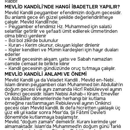
Rabbi!
MEVLİD KANDİLİ’NDE HANGİ İBADETLER YAPILIR?
Mevlid Kandili peygamber efendimizin doğum gecesidir.
Bu anlamlı gece en güzel şekilde değerlendirilmeye
çalışılır. Mevlid Kandili’nde;
– Peygamber efendimiz Hz. Muhammed için salatü
selamlar getirilir ve şefaati ümit edilerek ümmetinden
olma bilinci yenilenir
– Bol bol zikirde bulunulur
– Kuran-ı Kerim okunur, okuyan kişiler dinlenir
– Kişiler kendileri ve Mümin kardeşleri için hayır duaları
ederler
– Kandil gecesinin akşam, yatsı ve Sabah namazları
camide cemaat ile birlikte kılınır
– Kandil gecesinin gündüzünde oruç tutmaya çalışılır.
MEVLİD KANDİLİ ANLAMI VE ÖNEMİ
Mevlid Kandili ya da Veladet Kandili , Mevlid en-Nebi ,
İslam dininin peygamberi olan Muhammed bin Abdullah'ın
doğum gecesi ve aynı zamanda Hicrî Rebiülevvel ayının
Onikinci gecesidir. İslam Nebisi Ashab-ı Kiram, Emevîler
ve Abbâsîler dönemlerinde herhangi bir kutlama
örneğine rastlanmayan Rebiulevvel ayının Onikinci
gecesi olan Mevlid kandili, ilk defa hicretten yaklaşık üç
yüz elli yıl kadar sonra Mısır'da, Şii Fâtımî Devleti
döneminde kutlanmaya başlamıştır.
Mevlid, "doğum zamanı" demektir. Kuranı kerimde yer
almamaktadır. İslam'da Muhammed'in doğum günü farklı