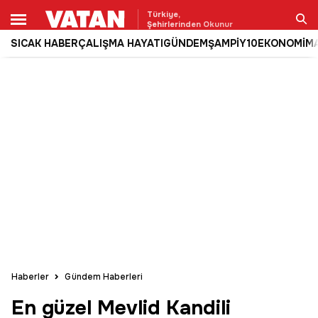
Türkiye,
Şehirlerinden Okunur
SICAK HABER
ÇALIŞMA HAYATI
GÜNDEM
ŞAMPİY10
EKONOMİ
M
Ara
Haberler
Gündem Haberleri
En güzel Mevlid Kandili