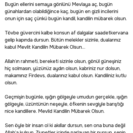
Bugün ellerini semaya gönlünü Mevlaya aç, bugün
günahlardan olabildiğince kaç, bugün en gizli incilerini
onun için saç çünkü bugün kandil, kandilin mübarek olsun.
Tövbe güvercini kalbe konsun af dalgalar saadetkervana
gelip kapında dursun. Bütün melekler sizinle, dualarınız
kabul Mevlit Kandilin Mübarek Olsun…
Allah’ın rahmeti, bereketi sizinle olsun, gönül güneşiniz
hiç solmasın, yüzünüz aydın olsun, kabriniz nur dolsun,
makamınız Firdevs, dualarınız kabul olsun. Kandiliniz kutlu
olsun.
Geçmişin bugünle, ışığın gölgeyle umudun gerçekle, ışığın
gölgeyle, üzüntünün neşeyle, öfkenin sevgiyle barıştığı
nice kandillere. Mevlid Kandilin Mübarek Olsun.
Sen öyle bir insan ol ki akıllar dursun, sen ona buna değil
Allah’a kulsun. Ziynetler içinde parlayan bir nursun, senin