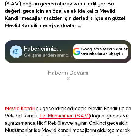
(S.A.V.) doğum gecesi olarak kabul ediliyor. Bu
değerli gece için en özel ve akılda kalıcı Mevlid
Kandili mesajlarını sizler için derledik. İşte en güzel
Mevlid Kandili mesaj ve duaları...
Haberlerimizi
Google’da tercih edilen
kaynak olarak ekleyin
Google'da Takip
Gelişmelerden anında
haberdar olun.
Edin
Haberin Devamı
Mevlid Kandili
bu gece idrak edilecek. Mevlid Kandili ya da
Veladet Kandili,
Hz. Muhammed (S.A.V.)
doğum gecesi ve
aynı zamanda Hicrî Rebiülevvel ayının Onikinci gecesidir.
Müslümanlar ise Mevlid Kandili mesajlarını oldukça merak