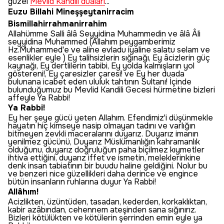
güzel
Mevlid Kandili duaları
...
Euzu Billahi Mineşşeytanirracim
Bismillahirrahmanirrahim
Allahümme Salli âlâ Seyyidina Muhammedin ve âlâ Âli
seyyidina Muhammed (Allahım peygamberimiz
Hz.Muhammed'e ve aline evladu iyaline salatu selam ve
esenlikler eyle ) Ey talihsizlerin sığınağı, Ey âcizlerin güç
kaynağı, Ey dertlilerin tabibi, Ey yolda kalmışların yol
göstereni!, Ey çaresizler çaresi! ve Ey her duada
bulunana icabet eden ululuk tahtının Sultanı! İçinde
bulunduğumuz bu Mevlid Kandili Gecesi hürmetine bizleri
affeyle Ya Rabbi!
Ya Rabbi!
Ey her şeye gücü yeten Allahım. Efendimiz'i düşünmekle
hayatın hiç kimseye nasip olmayan tadını ve varlığın
bitmeyen zevkli maceralarını duyarız. Duyarız imanın
yenilmez gücünü, Duyarız Müslümanlığın kahramanlık
olduğunu, duyarız doğruluğun paha biçilmez kıymetler
ihtiva ettiğini, duyarız iffet ve ismetin, meleklerinkine
denk insan tabiatının bir buudu haline geldiğini. Nolur bu
ve benzeri nice güzellikleri daha derince ve engince
bütün insanların ruhlarına duyur Ya Rabbi!
Allâhım!
Acizlikten, üzüntüden, tasadan, kederden, korkaklıktan,
kabir azâbından, cehennem ateşinden sana sığınırız.
Bizleri kötülükten ve kötülerin şerrinden emin eyle ya