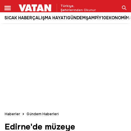
Türkiye,
Şehirlerinden Okunur
SICAK HABER
ÇALIŞMA HAYATI
GÜNDEM
ŞAMPİY10
EKONOMİ
M
Ara
Haberler
Gündem Haberleri
Edirne'de müzeye