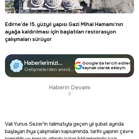
Edirne
'de 15. yüzyıl yapısı
Gazi Mihal Hamamı
'nın
ayağa kaldırılması için başlatılan
restorasyon
çalışmaları sürüyor
Haberlerimizi
Google’da tercih edilen
kaynak olarak ekleyin
Google'da Takip
Gelişmelerden anında
haberdar olun.
Edin
Haberin Devamı
Vali Yunus Sezer'in talimatıyla geçen yıl şubat ayında
başlayan ihya çalışmaları kapsamında, tarihi yapının çevre
temizliği ve toprak altında kalan bölümlerinde kazı