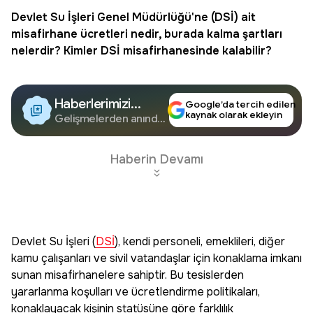
Devlet Su İşleri Genel Müdürlüğü'ne (
DSİ
) ait
misafirhane ücretleri nedir, burada kalma şartları
nelerdir? Kimler DSİ misafirhanesinde kalabilir?
Haberlerimizi
Google’da tercih edilen
kaynak olarak ekleyin
Google'da Takip
Gelişmelerden anında
haberdar olun.
Edin
Haberin Devamı
Devlet Su İşleri (
DSİ
), kendi personeli, emeklileri, diğer
kamu çalışanları ve sivil vatandaşlar için konaklama imkanı
sunan misafirhanelere sahiptir. Bu tesislerden
yararlanma koşulları ve ücretlendirme politikaları,
konaklayacak kişinin statüsüne göre farklılık