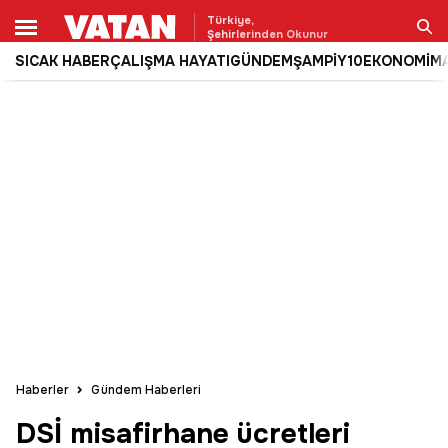
Türkiye,
Şehirlerinden Okunur
SICAK HABER
ÇALIŞMA HAYATI
GÜNDEM
ŞAMPİY10
EKONOMİ
M
Ara
Haberler
Gündem Haberleri
DSİ misafirhane ücretleri