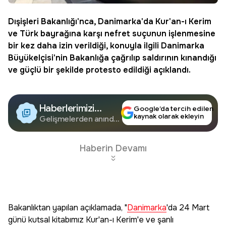
Dışişleri Bakanlığı'nca,
Danimarka
'da Kur'an-ı Kerim
ve Türk bayrağına karşı nefret suçunun işlenmesine
bir kez daha izin verildiği, konuyla ilgili Danimarka
Büyükelçisi'nin Bakanlığa çağrılıp saldırının kınandığı
ve güçlü bir şekilde protesto edildiği açıklandı.
Haberlerimizi
Google’da tercih edilen
kaynak olarak ekleyin
Google'da Takip
Gelişmelerden anında
haberdar olun.
Edin
Haberin Devamı
Bakanlıktan yapılan açıklamada, "
Danimarka
'da 24 Mart
günü kutsal kitabımız Kur'an-ı Kerim'e ve şanlı