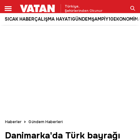
Türkiye,
Şehirlerinden Okunur
SICAK HABER
ÇALIŞMA HAYATI
GÜNDEM
ŞAMPİY10
EKONOMİ
M
Ara
Haberler
Gündem Haberleri
Danimarka'da Türk bayrağı