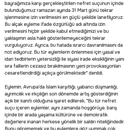
bayrağımıza karşı gerçekleştirilen nefret suçunun içinde
bulunduğumuz ramazan ayında 31 Mart günü tekrar
işlenmesine izin verilmesini en güçlü şekilde lanetliyoruz.
Bu alçak eyleme ifade özgürlüğü adı altında izin
verilmesini hiçbir şekilde kabul etmediğimizi ve bu
yaklaşımın asla haklı gösterilemeyeceğini tekrar
vurguluyoruz. Ayrıca, bu hatada ısrarcı davranılmasını da
not ediyoruz. Bu tür eylemlerin önlenmesi için yasal ve
idari tedbirlerin yetersizliği ile siyasi irade eksikliğinin yanı
sıra faillerin cezasız bırakılmasının yeni provokasyonları
cesaretlendirdiği açıkça görülmektedir" denildi.
Eylemin, Avrupa'da İslam karşıtlığı, yabancı düşmanlığı,
ayrımcılık ve ırkçılığın son dönemde artış gösterdiğinin
açık bir kanıtı olduğuna işaret edilerek, "Bu tür nefret
suçu içeren eylemler, aynı zamanda hoşgörüye, barış
içinde bir arada yaşama kültürüne ve demokratik
değerlere inanan herkese yönelik bir saldırı niteliğindedir.
Bunu görememek ve bu eylemlere göz yummak çok