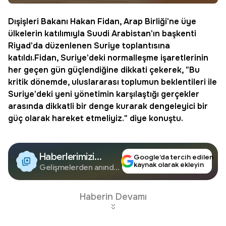
Dışişleri Bakanı
Hakan Fidan
, Arap Birliği'ne üye
ülkelerin katılımıyla
Suudi Arabistan
'ın başkenti
Riyad
'da düzenlenen Suriye toplantısına
katıldı.Fidan, Suriye'deki normalleşme işaretlerinin
her geçen gün güçlendiğine dikkati çekerek, "Bu
kritik dönemde, uluslararası toplumun beklentileri ile
Suriye'deki yeni yönetimin karşılaştığı gerçekler
arasında dikkatli bir denge kurarak dengeleyici bir
güç olarak hareket etmeliyiz." diye konuştu.
Haberlerimizi
Google’da tercih edilen
kaynak olarak ekleyin
Google'da Takip
Gelişmelerden anında
haberdar olun.
Edin
Haberin Devamı