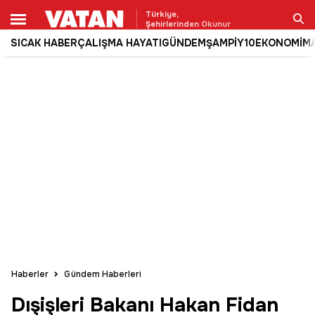
Türkiye,
Şehirlerinden Okunur
SICAK HABER
ÇALIŞMA HAYATI
GÜNDEM
ŞAMPİY10
EKONOMİ
M
Ara
Haberler
Gündem Haberleri
Dışişleri Bakanı Hakan Fidan