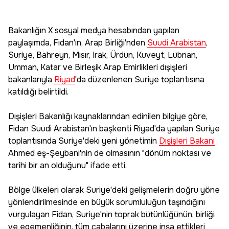
Bakanlığın X sosyal medya hesabından yapılan
paylaşımda, Fidan'ın, Arap Birliği'nden
Suudi Arabistan
,
Suriye, Bahreyn, Mısır, Irak, Ürdün, Kuveyt, Lübnan,
Umman, Katar ve Birleşik Arap Emirlikleri dışişleri
bakanlarıyla
Riyad
'da düzenlenen Suriye toplantısına
katıldığı belirtildi.
Dışişleri Bakanlığı kaynaklarından edinilen bilgiye göre,
Fidan Suudi Arabistan'ın başkenti Riyad'da yapılan Suriye
toplantısında Suriye'deki yeni yönetimin
Dışişleri Bakanı
Ahmed eş-Şeybani'nin de olmasının "dönüm noktası ve
tarihi bir an olduğunu" ifade etti.
Bölge ülkeleri olarak Suriye'deki gelişmelerin doğru yöne
yönlendirilmesinde en büyük sorumluluğun taşındığını
vurgulayan Fidan, Suriye'nin toprak bütünlüğünün, birliği
ve egemenliğinin, tüm çabalarını üzerine inşa ettikleri