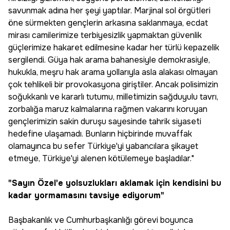
savunmak adına her şeyi yaptılar. Marjinal sol örgütleri
öne sürmekten gençlerin arkasına saklanmaya, ecdat
mirası camilerimize terbiyesizlik yapmaktan güvenlik
güçlerimize hakaret edilmesine kadar her türlü kepazelik
sergilendi. Güya hak arama bahanesiyle demokrasiyle,
hukukla, meşru hak arama yollarıyla asla alakası olmayan
çok tehlikeli bir provokasyona giriştiler. Ancak polisimizin
soğukkanlı ve kararlı tutumu, milletimizin sağduyulu tavrı,
zorbalığa maruz kalmalarına rağmen vakarını koruyan
gençlerimizin sakin duruşu sayesinde tahrik siyaseti
hedefine ulaşamadı. Bunların hiçbirinde muvaffak
olamayınca bu sefer Türkiye'yi yabancılara şikayet
etmeye, Türkiye'yi alenen kötülemeye başladılar."
"Sayın Özel'e yolsuzlukları aklamak için kendisini bu
kadar yormamasını tavsiye ediyorum"
Başbakanlık ve Cumhurbaşkanlığı görevi boyunca