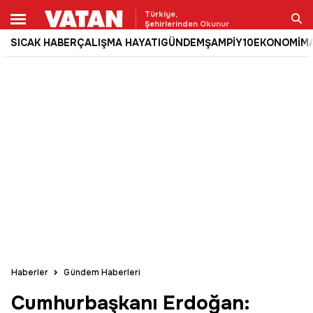
Türkiye,
Şehirlerinden Okunur
SICAK HABER
ÇALIŞMA HAYATI
GÜNDEM
ŞAMPİY10
EKONOMİ
M
Ara
Haberler
Gündem Haberleri
Cumhurbaşkanı Erdoğan: