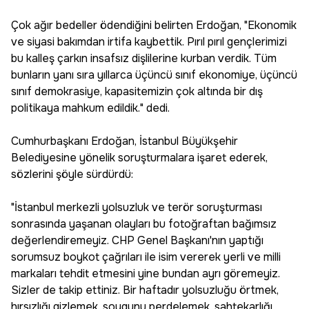
Çok ağır bedeller ödendiğini belirten Erdoğan, "Ekonomik
ve siyasi bakımdan irtifa kaybettik. Pırıl pırıl gençlerimizi
bu kalleş çarkın insafsız dişlilerine kurban verdik. Tüm
bunların yanı sıra yıllarca üçüncü sınıf ekonomiye, üçüncü
sınıf demokrasiye, kapasitemizin çok altında bir dış
politikaya mahkum edildik." dedi.
Cumhurbaşkanı Erdoğan, İstanbul Büyükşehir
Belediyesine yönelik soruşturmalara işaret ederek,
sözlerini şöyle sürdürdü:
"İstanbul merkezli yolsuzluk ve terör soruşturması
sonrasında yaşanan olayları bu fotoğraftan bağımsız
değerlendiremeyiz. CHP Genel Başkanı'nın yaptığı
sorumsuz boykot çağrıları ile isim vererek yerli ve milli
markaları tehdit etmesini yine bundan ayrı göremeyiz.
Sizler de takip ettiniz. Bir haftadır yolsuzluğu örtmek,
hırsızlığı gizlemek, soygunu perdelemek, sahtekarlığı