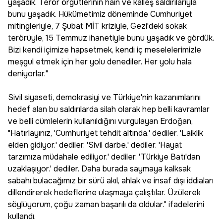
yaşadık. Terör örgütlerinin hain ve kalleş saldırılarıyla
bunu yaşadık. Hükümetimiz döneminde Cumhuriyet
mitingleriyle, 7 Şubat MİT kriziyle, Gezi'deki sokak
terörüyle, 15 Temmuz ihanetiyle bunu yaşadık ve gördük.
Bizi kendi içimize hapsetmek, kendi iç meselelerimizle
meşgul etmek için her yolu denediler. Her yolu hala
deniyorlar."
Sivil siyaseti, demokrasiyi ve Türkiye'nin kazanımlarını
hedef alan bu saldırılarda silah olarak hep belli kavramlar
ve belli cümlelerin kullanıldığını vurgulayan Erdoğan,
"Hatırlayınız, 'Cumhuriyet tehdit altında.' dediler. 'Laiklik
elden gidiyor.' dediler. 'Sivil darbe.' dediler. 'Hayat
tarzımıza müdahale ediliyor.' dediler. 'Türkiye Batı'dan
uzaklaşıyor.' dediler. Daha burada saymaya kalksak
sabahı bulacağımız bir sürü akıl, ahlak ve insaf dışı iddiaları
dillendirerek hedeflerine ulaşmaya çalıştılar. Üzülerek
söylüyorum, çoğu zaman başarılı da oldular." ifadelerini
kullandı.