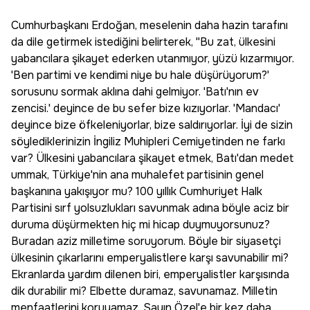
Cumhurbaşkanı Erdoğan, meselenin daha hazin tarafını
da dile getirmek istediğini belirterek, ''Bu zat, ülkesini
yabancılara şikayet ederken utanmıyor, yüzü kızarmıyor.
'Ben partimi ve kendimi niye bu hale düşürüyorum?'
sorusunu sormak aklına dahi gelmiyor. 'Batı'nın ev
zencisi.' deyince de bu sefer bize kızıyorlar. 'Mandacı'
deyince bize öfkeleniyorlar, bize saldırıyorlar. İyi de sizin
söylediklerinizin İngiliz Muhipleri Cemiyetinden ne farkı
var? Ülkesini yabancılara şikayet etmek, Batı'dan medet
ummak, Türkiye'nin ana muhalefet partisinin genel
başkanına yakışıyor mu? 100 yıllık Cumhuriyet Halk
Partisini sırf yolsuzlukları savunmak adına böyle aciz bir
duruma düşürmekten hiç mi hicap duymuyorsunuz?
Buradan aziz milletime soruyorum. Böyle bir siyasetçi
ülkesinin çıkarlarını emperyalistlere karşı savunabilir mi?
Ekranlarda yardım dilenen biri, emperyalistler karşısında
dik durabilir mi? Elbette duramaz, savunamaz. Milletin
menfaatlerini koruyamaz. Sayın Özel'e bir kez daha