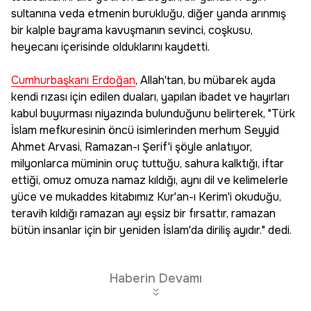
sultanına veda etmenin burukluğu, diğer yanda arınmış
bir kalple bayrama kavuşmanın sevinci, coşkusu,
heyecanı içerisinde olduklarını kaydetti.
Cumhurbaşkanı Erdoğan
, Allah'tan, bu mübarek ayda
kendi rızası için edilen duaları, yapılan ibadet ve hayırları
kabul buyurması niyazında bulunduğunu belirterek, "Türk
İslam mefkuresinin öncü isimlerinden merhum Seyyid
Ahmet Arvasi, Ramazan-ı Şerif'i şöyle anlatıyor,
milyonlarca müminin oruç tuttuğu, sahura kalktığı, iftar
ettiği, omuz omuza namaz kıldığı, aynı dil ve kelimelerle
yüce ve mukaddes kitabımız Kur'an-ı Kerim'i okuduğu,
teravih kıldığı ramazan ayı eşsiz bir fırsattır, ramazan
bütün insanlar için bir yeniden İslam'da diriliş ayıdır." dedi.
Haberin Devamı