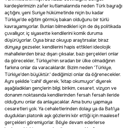
kardeşlerimizin zafer kutlamalarında neden Türk bayrağı
açtığını, yeni Suriye hükümetinde niçin bu kadar
Türkiye'de eğitim görmüş bakan olduğunu bir türlü
kavrayamıyorlar. Bunları bilmedikleri için de dış politikada
çuvallıyor, iç siyasette kendilerini komik duruma
düşürüyorlar. Oysa biraz okuyup araştırsalar, biraz
dünyayı gezseler, kendilerini hapis ettikleri ideolojik
mahallelerden biraz dışarı çıksalar, bazı gerçekleri onlar
da görecekler, Türkiye'nin sıradan bir ülke olmadığının
farkına onlar da varacaklardır. Bizim neden 'Türkiye,
Türkiye'den büyüktür.' dediğimizi onlar da öğrenecekler.
Aynı şekilde 'cahil' diyerek, 'kitap okumuyor' diyerek
aşağıladıkları gençlerin bilgi, birikim, cesaret, vizyon ve
donanım noktasında kendilerinden fersah fersah ileride
olduğunu onlar da anlayacaklar. Ama bunu yapmaya
cesaretleri yok. Ya cehaletlerinden dolayı ya da Batı'ya
duydukları platonik aşk gözlerini kör ettiği için maalesef
gerçekleri göremiyorlar. Böyle devam ederlerse