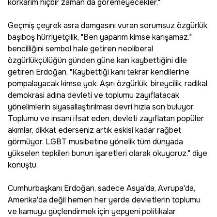
korkarım hiçbir zaman da göremeyecekler."
Geçmiş çeyrek asra damgasını vuran sorumsuz özgürlük,
başıboş hürriyetçilik, "Ben yaparım kimse karışamaz."
bencilliğini sembol hale getiren neoliberal
özgürlükçülüğün günden güne kan kaybettiğini dile
getiren Erdoğan, "Kaybettiği kanı tekrar kendilerine
pompalayacak kimse yok. Aşırı özgürlük, bireycilik, radikal
demokrasi adına devleti ve toplumu zayıflatacak
yönelimlerin siyasallaştırılması devri hızla son buluyor.
Toplumu ve insanı ifsat eden, devleti zayıflatan popüler
akımlar, dikkat ederseniz artık eskisi kadar rağbet
görmüyor. LGBT musibetine yönelik tüm dünyada
yükselen tepkileri bunun işaretleri olarak okuyoruz." diye
konuştu.
Cumhurbaşkanı Erdoğan, sadece Asya'da, Avrupa'da,
Amerika'da değil hemen her yerde devletlerin toplumu
ve kamuyu güçlendirmek için yepyeni politikalar