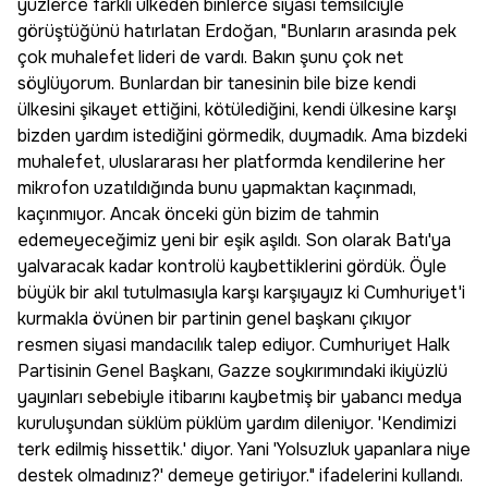
yüzlerce farklı ülkeden binlerce siyasi temsilciyle
görüştüğünü hatırlatan Erdoğan, "Bunların arasında pek
çok muhalefet lideri de vardı. Bakın şunu çok net
söylüyorum. Bunlardan bir tanesinin bile bize kendi
ülkesini şikayet ettiğini, kötülediğini, kendi ülkesine karşı
bizden yardım istediğini görmedik, duymadık. Ama bizdeki
muhalefet, uluslararası her platformda kendilerine her
mikrofon uzatıldığında bunu yapmaktan kaçınmadı,
kaçınmıyor. Ancak önceki gün bizim de tahmin
edemeyeceğimiz yeni bir eşik aşıldı. Son olarak Batı'ya
yalvaracak kadar kontrolü kaybettiklerini gördük. Öyle
büyük bir akıl tutulmasıyla karşı karşıyayız ki Cumhuriyet'i
kurmakla övünen bir partinin genel başkanı çıkıyor
resmen siyasi mandacılık talep ediyor. Cumhuriyet Halk
Partisinin Genel Başkanı, Gazze soykırımındaki ikiyüzlü
yayınları sebebiyle itibarını kaybetmiş bir yabancı medya
kuruluşundan süklüm püklüm yardım dileniyor. 'Kendimizi
terk edilmiş hissettik.' diyor. Yani 'Yolsuzluk yapanlara niye
destek olmadınız?' demeye getiriyor." ifadelerini kullandı.