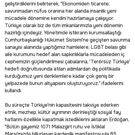
geliştirdiklerini belirterek, "Ekonomiden ticarete,
savunmadan nüfus oranına her alanda insanlık yeni
mücadele dönemine kendini hazırlamaya çalışıyor.
Türkiye olarak biz de tüm imkanlarımızla yeni dönemin
hazırlığı içindeyiz. Yönetimde istikrarın kurumsallaştığı
Cumhurbaşkanlığı Hükümet Sistemi'ne geçişten savunma
sanayisi alanında yaptığımız hamlelere, LGBT belası gibi
aile kurumunu hedef alan sapkınlıklarla mücadeleden iç
cephemizin güçlendirilmesi çabalarına, 'Terörsüz Türkiye'
hedefi doğrultusunda atılan adımlardan dış politikada
kurduğumuz yeni denklemlere kadar çok geniş bir
yelpazede bunun altyapısını oluşturuyoruz." ifadelerini
kullandı.
Bu süreçte Türkiye'nin kapasitesini takviye ederken
etnik, mezhep, kültür ayrımının derinleştiği sosyal fay
hatlarını özellikle kapatmak istediklerini aktaran Erdoğan,
"Bütün gayemiz 1071 Malazgirt ruhu ve İstiklal
Marşı'mızda billurlaşan kardeşlik manifestosuyla 85