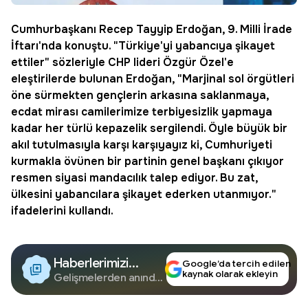
Cumhurbaşkanı
Recep Tayyip Erdoğan, 9.
Milli İrade
İftarı'nda konuştu. "Türkiye'yi yabancıya şikayet
ettiler" sözleriyle CHP lideri Özgür Özel'e
eleştirilerde bulunan Erdoğan, "Marjinal sol örgütleri
öne sürmekten gençlerin arkasına saklanmaya,
ecdat mirası camilerimize terbiyesizlik yapmaya
kadar her türlü kepazelik sergilendi. Öyle büyük bir
akıl tutulmasıyla karşı karşıyayız ki, Cumhuriyeti
kurmakla övünen bir partinin genel başkanı çıkıyor
resmen siyasi mandacılık talep ediyor. Bu zat,
ülkesini yabancılara şikayet ederken utanmıyor."
ifadelerini kullandı.
Haberlerimizi
Google’da tercih edilen
kaynak olarak ekleyin
Google'da Takip
Gelişmelerden anında
haberdar olun.
Edin