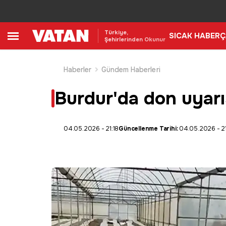
Türkiye,
SICAK HABER
Ç
Şehirlerinden Okunur
Haberler
Gündem Haberleri
Burdur'da don uyarıs
04.05.2026 - 21:18
Güncellenme Tarihi:
04.05.2026 - 21