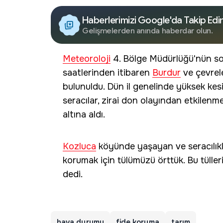
Haberlerimizi Google'da Takip Edi
Gelişmelerden anında haberdar olun.
Meteoroloji
4. Bölge Müdürlüğü'nün so
saatlerinden itibaren
Burdur
ve çevrel
bulunuldu. Dün il genelinde yüksek kesi
seracılar, zirai don olayından etkilenme
altına aldı.
Kozluca
köyünde yaşayan ve seracılık
korumak için tülümüzü örttük. Bu tüller
dedi.
hava durumu
fide koruma
tarım