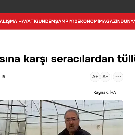
ALIŞMA HAYATI
GÜNDEM
ŞAMPİY10
EKONOMİ
MAGAZİN
DÜNY
ına karşı seracılardan tül
:18
Kaynak:
İHA