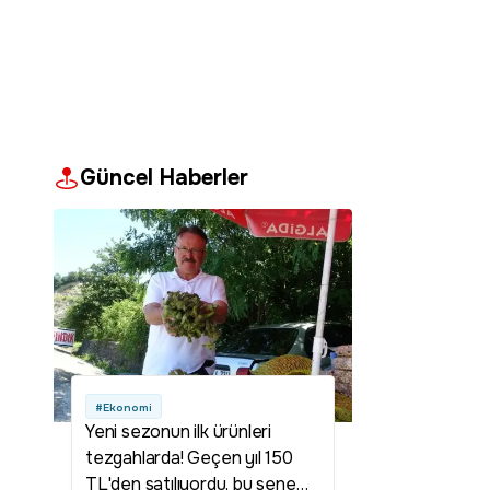
Güncel Haberler
#Ekonomi
Yeni sezonun ilk ürünleri
tezgahlarda! Geçen yıl 150
TL'den satılıyordu, bu sene