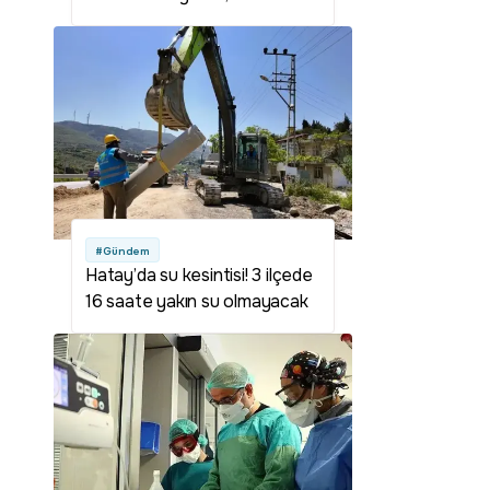
kilosu 200 TL'ye yükseldi
#Gündem
Hatay’da su kesintisi! 3 ilçede
16 saate yakın su olmayacak