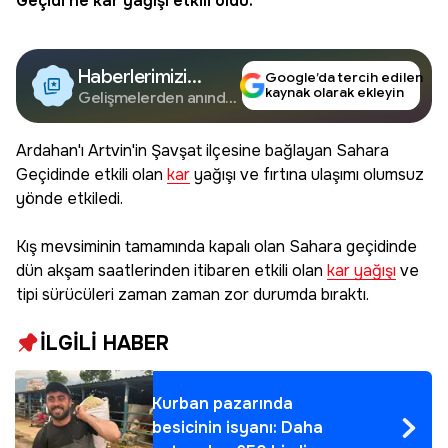
Geçidi’ne
kar
yağışı etkili oldu.
Haberlerimizi
Google’da tercih edilen
kaynak olarak ekleyin
Google'da Takip
Gelişmelerden anında
haberdar olun.
Edin
Ardahan'ı Artvin'in Şavşat ilçesine bağlayan Sahara
Geçidinde etkili olan
kar
yağışı ve fırtına ulaşımı olumsuz
yönde etkiledi.
Kış mevsiminin tamamında kapalı olan Sahara geçidinde
dün akşam saatlerinden itibaren etkili olan
kar yağışı
ve
tipi sürücüleri zaman zaman zor durumda bıraktı.
İLGİLİ HABER
Kurban pazarında
besicinin isyanı: Daha