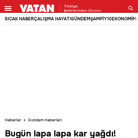
Türkiye,
Şehirlerinden Okunur
SICAK HABER
ÇALIŞMA HAYATI
GÜNDEM
ŞAMPİY10
EKONOMİ
M
Ara
Haberler
Gündem Haberleri
Bugün lapa lapa kar yağdı!