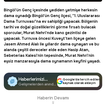
Bingöl
'ün
Genç
içesinde yediden yetmişe herkesin
dama
oynadığı Bingöl'ün Genç ilçesi, "1. Uluslararası
Dama Turnuvası
"na ev sahipliği yapacak. Bölgenin
tarihi ve doğal güzelliklerini görme fırsatı bulacak
sporcular, Murat Nehri'nde kano gezintisi de
yapacak. Turnuva öncesi
Kuveyt
'ten ilçeye gelen
Jasem Ahmed Alalı ile yıllardır dama oynayan ve bu
alanda çeşitli dereceler elde eden Hasip Atan,
Sebeterias Kalesi'nin tepesinde, Murat Nehri'nin
eşsiz manzarasıyla dama oynamanın keyfini yaşadı.
Haberlerimizi
Google’da tercih edilen
kaynak olarak ekleyin
Google'da Takip
Gelişmelerden anında
haberdar olun.
Edin
Haberin Devamı