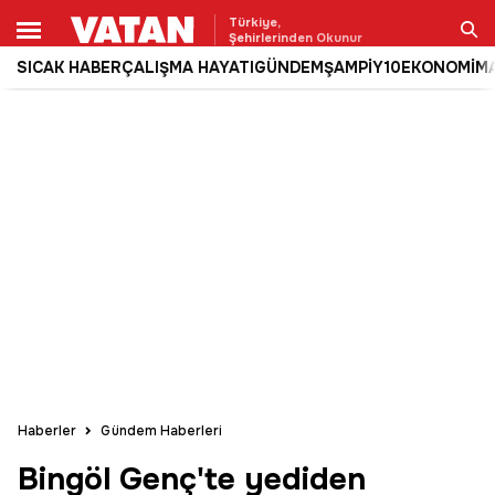
Türkiye,
Şehirlerinden Okunur
SICAK HABER
ÇALIŞMA HAYATI
GÜNDEM
ŞAMPİY10
EKONOMİ
M
Ara
Haberler
Gündem Haberleri
Bingöl Genç'te yediden