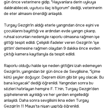
gün önce veterinere gidip, "Hayvanlara derin uykuya
daldırabilecek, uyutucu ilaç istiyorum" dediği, veterinerin
de eter almasını önerdiği anlaşıldı.
Turgay Gezgin'in aldığı eterle yangından önce eşini ve
çocuklarını bayılttığı ve ardından evde yangın çıkarıp,
ruhsal sorunları nedeniyle raporlu olmasına rağmen işe
gittiği tespit edildi. Çelişkili ifadeler veren Gezgin'in 'işe
gittim' demesine rağmen olaydan 9 dakika önce evden
çıktığı kamera kayıtlarıyla da tespit edildi.
Raporlu olduğu halde işe neden gittiğini izah edemeyen
Gezgin'in, yangından bir gün önce de Sevgilisine, "İçime
kötü şeyler doğuyor. Deprem ölüm gibi bir şey olacak. Bu
bana koyacak" dediği öğrenildi. Yangından sonra bu
sözleri hatırlayan hemşire F. T.'nin, Turgay Gezgin'den
şüphelenerek ayrıldığı ve her yerden engellediği
anlaşıldı. Daha sonra sevgilisini ikna eden Turgay
Gezgin'in 11 Mayıs'ta nişan yaptığı öğrenildi.