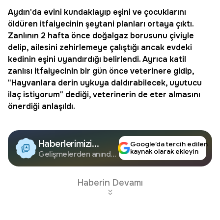
Aydın
'da evini kundaklayıp eşini ve çocuklarını
öldüren itfaiyecinin şeytani planları ortaya çıktı.
Zanlının 2 hafta önce doğalgaz borusunu çiviyle
delip, ailesini zehirlemeye çalıştığı ancak evdeki
kedinin eşini uyandırdığı belirlendi. Ayrıca katil
zanlısı itfaiyecinin bir gün önce veterinere gidip,
"Hayvanlara derin uykuya daldırabilecek, uyutucu
ilaç istiyorum" dediği, veterinerin de eter almasını
önerdiği anlaşıldı.
Haberlerimizi
Google’da tercih edilen
kaynak olarak ekleyin
Google'da Takip
Gelişmelerden anında
haberdar olun.
Edin
Haberin Devamı