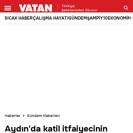
Türkiye,
Şehirlerinden Okunur
SICAK HABER
ÇALIŞMA HAYATI
GÜNDEM
ŞAMPİY10
EKONOMİ
M
Ara
Haberler
Gündem Haberleri
Aydın'da katil itfaiyecinin