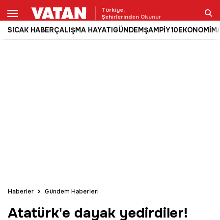
Türkiye,
Şehirlerinden Okunur
SICAK HABER
ÇALIŞMA HAYATI
GÜNDEM
ŞAMPİY10
EKONOMİ
M
Ara
Haberler
Gündem Haberleri
Atatürk'e dayak yedirdiler!