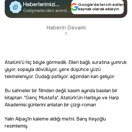
Haberlerimizi
Google’da tercih edilen
kaynak olarak ekleyin
Google'da Takip
Gelişmelerden anında
haberdar olun.
Edin
Haberin Devamı
Atatürk'ü hiç böyle görmedik. Elleri bağlı, suratına yumruk
yiyor, sopayla dövülüyor, yere düşünce yüzü
tekmeleniyor. Dudağı patlıyor, ağzından kan geliyor.
Bu sahneler bir filmden değil, kasım ayında basılan bir
kitaptan ."Genç Mustafa", Atatürk'ün Harbiye ve Harp
Akademisi günlerini anlatan bir çizgi-roman
Yalın Alpay'in kaleme aldığı metni, Barış Keşoğlu
resimlemiş.