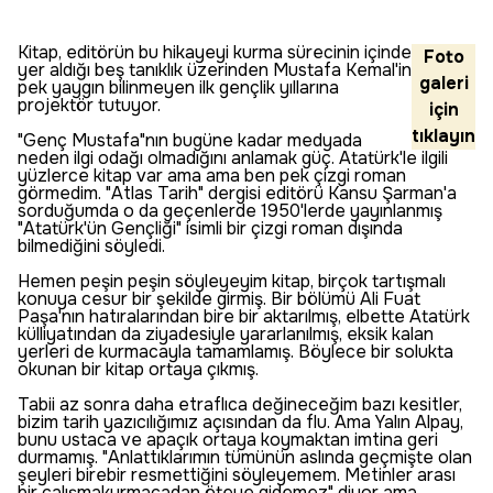
Kitap, editörün bu hikayeyi kurma sürecinin içinde
Foto
yer aldığı beş tanıklık üzerinden Mustafa Kemal'in
galeri
pek yaygın bilinmeyen ilk gençlik yıllarına
projektör tutuyor.
için
tıklayın
"Genç Mustafa"nın bugüne kadar medyada
neden ilgi odağı olmadığını anlamak güç. Atatürk'le ilgili
yüzlerce kitap var ama ama ben pek çizgi roman
görmedim. "Atlas Tarih" dergisi editörü Kansu Şarman'a
sorduğumda o da geçenlerde 1950'lerde yayınlanmış
"Atatürk'ün Gençliği" isimli bir çizgi roman dışında
bilmediğini söyledi.
Hemen peşin peşin söyleyeyim kitap, birçok tartışmalı
konuya cesur bir şekilde girmiş. Bir bölümü Ali Fuat
Paşa'nın hatıralarından bire bir aktarılmış, elbette Atatürk
külliyatından da ziyadesiyle yararlanılmış, eksik kalan
yerleri de kurmacayla tamamlamış. Böylece bir solukta
okunan bir kitap ortaya çıkmış.
Tabii az sonra daha etraflıca değineceğim bazı kesitler,
bizim tarih yazıcılığımız açısından da flu. Ama Yalın Alpay,
bunu ustaca ve apaçık ortaya koymaktan imtina geri
durmamış. "Anlattıklarımın tümünün aslında geçmişte olan
şeyleri birebir resmettiğini söyleyemem. Metinler arası
bir çalışmakurmacadan öteye gidemez" diyor ama