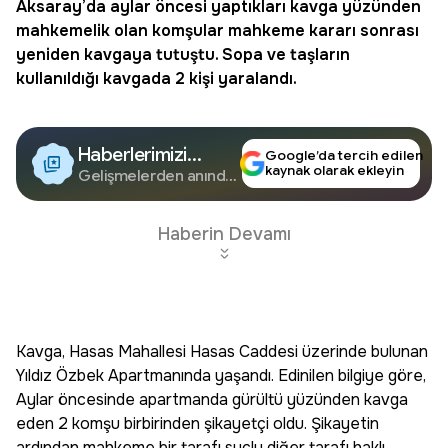
Aksaray’da aylar öncesi yaptıkları kavga yüzünden
mahkemelik olan komşular mahkeme kararı sonrası
yeniden kavgaya tutuştu. Sopa ve taşların
kullanıldığı kavgada 2 kişi yaralandı.
Haberlerimizi
Google’da tercih edilen
kaynak olarak ekleyin
Google'da Takip
Gelişmelerden anında
haberdar olun.
Edin
Haberin Devamı
Kavga, Hasas Mahallesi Hasas Caddesi üzerinde bulunan
Yıldız Özbek Apartmanında yaşandı. Edinilen bilgiye göre,
Aylar öncesinde apartmanda gürültü yüzünden kavga
eden 2 komşu birbirinden şikayetçi oldu. Şikayetin
ardından mahkeme bir tarafı suçlu diğer tarafı haklı