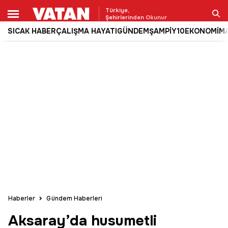
Türkiye,
Şehirlerinden Okunur
SICAK HABER
ÇALIŞMA HAYATI
GÜNDEM
ŞAMPİY10
EKONOMİ
M
Ara
Haberler
Gündem Haberleri
Aksaray’da husumetli