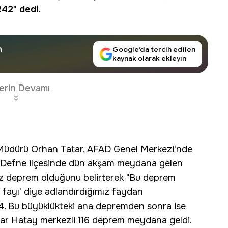
242" dedi.
n
Google’da tercih edilen
kaynak olarak ekleyin
erin Devamı
Müdürü Orhan Tatar, AFAD Genel Merkezi'nde
ın Defne ilçesinde dün akşam meydana gelen
z deprem olduğunu belirterek "Bu deprem
fayı' diye adlandırdığımız faydan
4. Bu büyüklükteki ana depremden sonra ise
ar Hatay merkezli 116 deprem meydana geldi.