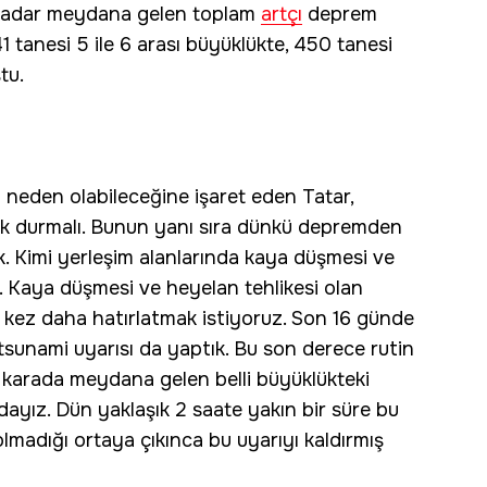
 kadar meydana gelen toplam
artçı
deprem
41 tanesi 5 ile 6 arası büyüklükte, 450 tanesi
ştu.
ma neden olabileceğine işaret eden Tatar,
ak durmalı. Bunun yanı sıra dünkü depremden
dük. Kimi yerleşim alanlarında kaya düşmesi ve
r. Kaya düşmesi ve heyelan tehlikesi olan
r kez daha hatırlatmak istiyoruz. Son 16 günde
sunami uyarısı da yaptık. Bu son derece rutin
de karada meydana gelen belli büyüklükteki
yız. Dün yaklaşık 2 saate yakın bir süre bu
 olmadığı ortaya çıkınca bu uyarıyı kaldırmış