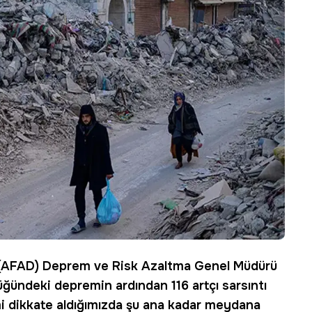
(
AFAD
) Deprem ve Risk Azaltma Genel Müdürü
lüğündeki depremin ardından 116
artçı
sarsıntı
mi dikkate aldığımızda şu ana kadar meydana