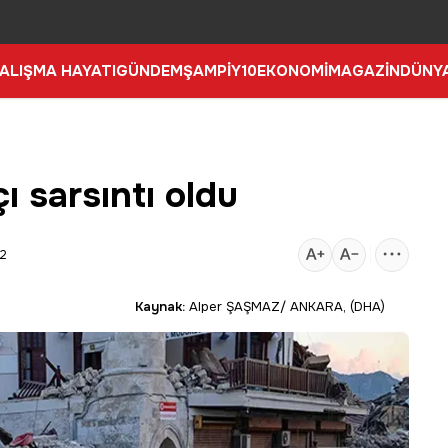
ALIŞMA HAYATI
GÜNDEM
ŞAMPİY10
EKONOMİ
MAGAZİN
DÜNY
ı sarsıntı oldu
52
Kaynak:
Alper ŞAŞMAZ/ ANKARA, (DHA)