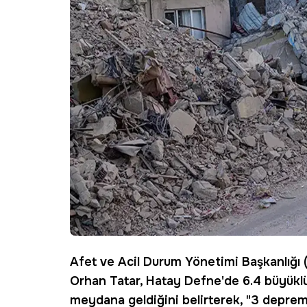
Afet ve Acil Durum Yönetimi Başkanlığı 
Orhan Tatar, Hatay Defne'de 6.4 büyük
meydana geldiğini belirterek, "3 depre