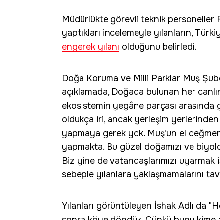
Müdürlükte görevli teknik personelle
yaptıkları incelemeyle yılanların, Türki
engerek yılanı
olduğunu belirledi.
Doğa Koruma ve Milli Parklar Muş Şube
açıklamada, Doğada bulunan her canlın
ekosistemin yegâne parçası arasında gö
oldukça iri, ancak yerleşim yerlerinde
yapmaya gerek yok. Muş'un el değmemiş
yapmakta. Bu güzel doğamızı ve biyoloj
Biz yine de vatandaşlarımızı uyarmak ist
sebeple yılanlara yaklaşmamalarını tav
Yılanları görüntüleyen İshak Adlı da "H
sonra köye döndük. Çünkü bunu kime a