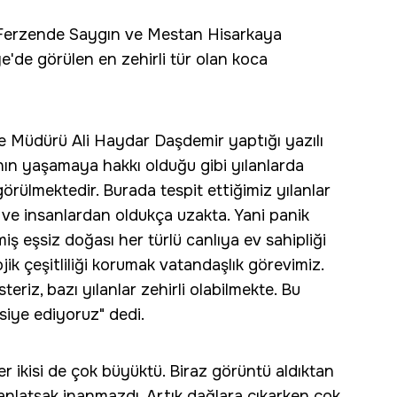
r Ferzende Saygın ve Mestan Hisarkaya
ye'de görülen en zehirli tür olan koca
 Müdürü Ali Haydar Daşdemir yaptığı yazılı
ın yaşamaya hakkı olduğu gibi yılanlarda
rülmektedir. Burada tespit ettiğimiz yılanlar
n ve insanlardan oldukça uzakta. Yani panik
 eşsiz doğası her türlü canlıya ev sahipliği
ik çeşitliliği korumak vatandaşlık görevimiz.
eriz, bazı yılanlar zehirli olabilmekte. Bu
siye ediyoruz" dedi.
er ikisi de çok büyüktü. Biraz görüntü aldıktan
nlatsak inanmazdı. Artık dağlara çıkarken çok