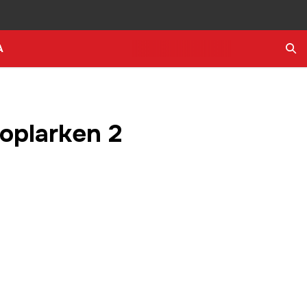
A
Ara
 toplarken 2