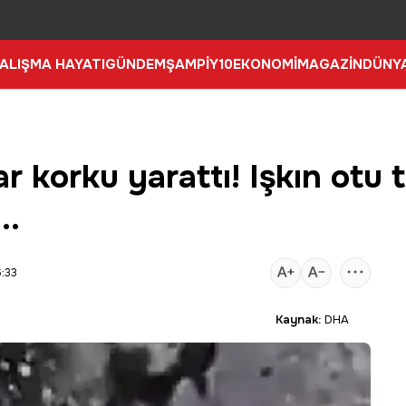
ALIŞMA HAYATI
GÜNDEM
ŞAMPİY10
EKONOMİ
MAGAZİN
DÜNY
ar korku yarattı! Işkın otu
..
:33
Kaynak:
DHA