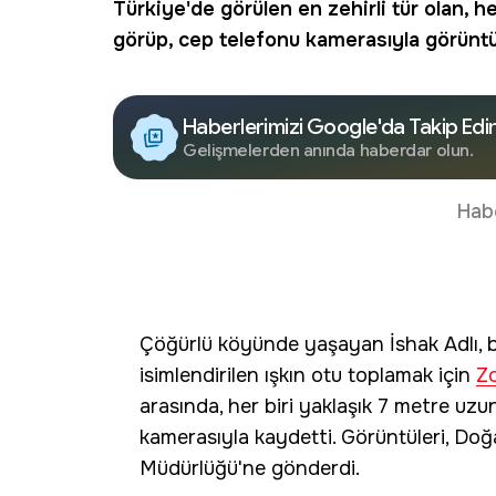
Türkiye'de görülen en zehirli tür olan, h
görüp, cep telefonu kamerasıyla görüntü
Haberlerimizi Google'da Takip Edi
Gelişmelerden anında haberdar olun.
Hab
Çöğürlü köyünde yaşayan İshak Adlı, bir
isimlendirilen ışkın otu toplamak için
Z
arasında, her biri yaklaşık 7 metre u
kamerasıyla kaydetti. Görüntüleri, Doğ
Müdürlüğü'ne gönderdi.