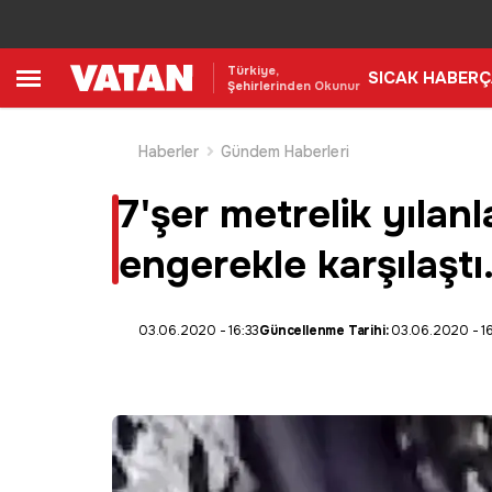
Türkiye,
SICAK HABER
Ç
Şehirlerinden Okunur
Haberler
Gündem Haberleri
7'şer metrelik yılanl
engerekle karşılaştı.
03.06.2020 - 16:33
Güncellenme Tarihi:
03.06.2020 - 16