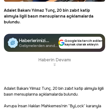
Adalet Bakanı Yılmaz Tunç, 20 bin zabıt katip
alımıyla ilgili basın mensuplarına açıklamalarda
bulundu.
Haberlerimizi
Google’da tercih edilen
kaynak olarak ekleyin
Google'da Takip
Gelişmelerden anında
haberdar olun.
Edin
Haberin Devamı
Adalet Bakanı Yılmaz Tunç, 20 bin zabıt katip alımıyla ilgili
basın mensuplarına açıklamalarda bulundu.
Avrupa İnsan Hakları Mahkemesi’nin “ByLock” kararıyla