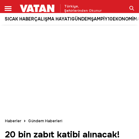
Türkiye,
Şehirlerinden Okunur
SICAK HABER
ÇALIŞMA HAYATI
GÜNDEM
ŞAMPİY10
EKONOMİ
M
Ara
Haberler
Gündem Haberleri
20 bin zabıt katibi alınacak!