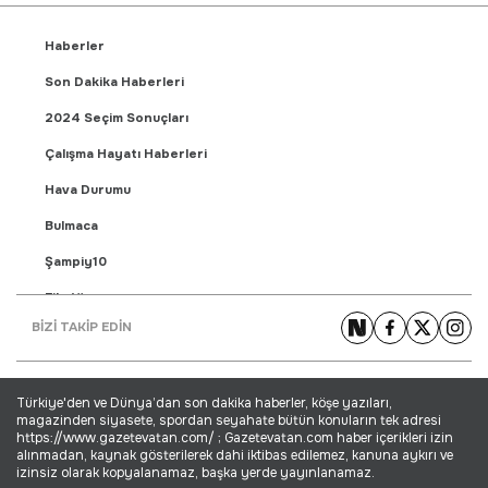
Haberler
Son Dakika Haberleri
2024 Seçim Sonuçları
Çalışma Hayatı Haberleri
Hava Durumu
Bulmaca
Şampiy10
Fikstür
BİZİ TAKİP EDİN
Puan Durumu
Gündem Haberleri
Türkiye'den ve Dünya’dan son dakika haberler, köşe yazıları,
Yaşam Haberleri
magazinden siyasete, spordan seyahate bütün konuların tek adresi
https://www.gazetevatan.com/ ; Gazetevatan.com haber içerikleri izin
Ekonomi Haberleri
alınmadan, kaynak gösterilerek dahi iktibas edilemez, kanuna aykırı ve
izinsiz olarak kopyalanamaz, başka yerde yayınlanamaz.
Dünya Haberleri