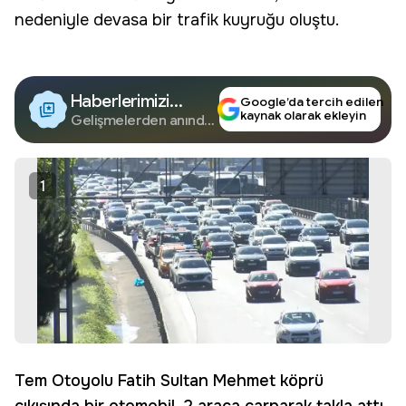
nedeniyle devasa bir trafik kuyruğu oluştu.
Haberlerimizi
Google’da tercih edilen
kaynak olarak ekleyin
Google'da Takip
Gelişmelerden anında
haberdar olun.
Edin
1
Tem Otoyolu Fatih Sultan Mehmet köprü