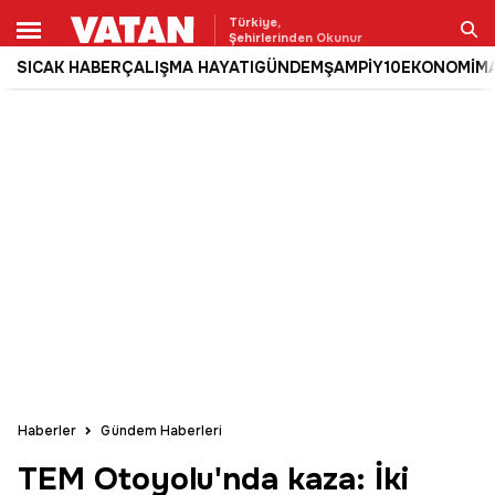
Türkiye,
Şehirlerinden Okunur
SICAK HABER
ÇALIŞMA HAYATI
GÜNDEM
ŞAMPİY10
EKONOMİ
M
Ara
Haberler
Gündem Haberleri
TEM Otoyolu'nda kaza: İki