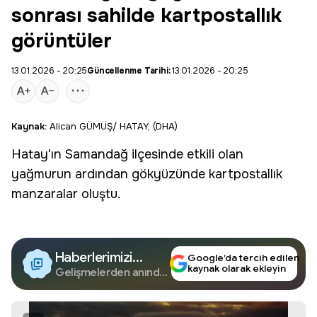
sonrası sahilde kartpostallık
görüntüler
13.01.2026 - 20:25
Güncellenme Tarihi:
13.01.2026 - 20:25
Kaynak:
Alican GÜMÜŞ/ HATAY, (DHA)
Hatay
'ın
Samandağ
ilçesinde etkili olan
yağmurun ardından gökyüzünde
kartpostallık
manzaralar
oluştu.
Haberlerimizi
Google’da tercih edilen
kaynak olarak ekleyin
Google'da Takip
Gelişmelerden anında
haberdar olun.
Edin