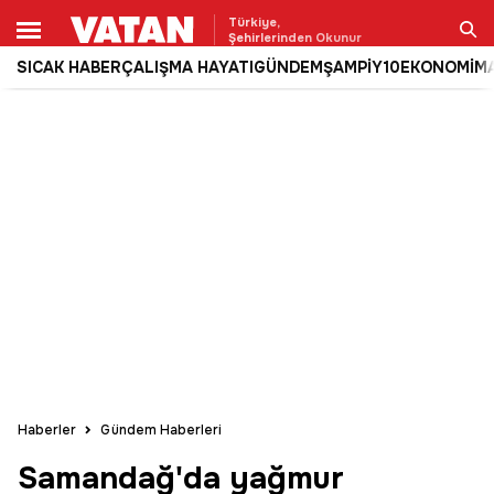
Türkiye,
Şehirlerinden Okunur
SICAK HABER
ÇALIŞMA HAYATI
GÜNDEM
ŞAMPİY10
EKONOMİ
M
Ara
Haberler
Gündem Haberleri
Samandağ'da yağmur