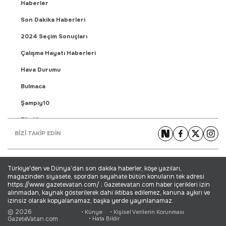
Haberler
Son Dakika Haberleri
2024 Seçim Sonuçları
Çalışma Hayatı Haberleri
Hava Durumu
Bulmaca
Şampiy10
Fikstür
BİZİ TAKİP EDİN
Puan Durumu
Gündem Haberleri
Türkiye'den ve Dünya’dan son dakika haberler, köşe yazıları,
Yaşam Haberleri
magazinden siyasete, spordan seyahate bütün konuların tek adresi
https://www.gazetevatan.com/ ; Gazetevatan.com haber içerikleri izin
Ekonomi Haberleri
alınmadan, kaynak gösterilerek dahi iktibas edilemez, kanuna aykırı ve
izinsiz olarak kopyalanamaz, başka yerde yayınlanamaz.
Dünya Haberleri
© 2026
• Künye
• Kişisel Verilerin Korunması
GazeteVatan.com
• Hata Bildir
Magazin Haberleri