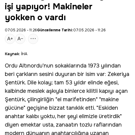
işi yapıyor! Makineler
yokken o vardı
07.05.2026 - 11:26
Güncellenme Tarihi:
07.05.2026 - 11:26
Kaynak:
İHA
Ordu
Altınordu
’nun sokaklarında 1973 yılından
beri çarkların sesini duyuran bir isim var:
Zekeriya
Şentürk
. Dile kolay; tam 53 yıldır elinde eğesi,
kalbinde meslek aşkıyla binlerce kilitli kapıyı açan
Şentürk, çilingirliğin "el marifetinden" "makine
gücüne" geçişine bizzat tanıklık etti. "Eskiden
anahtar kalıbı yoktu, her şeyi elimizle üretirdik"
diyen emektar usta, zanaatın tozlu raflarından
modern dünyanın anahtarcılığına uzanan