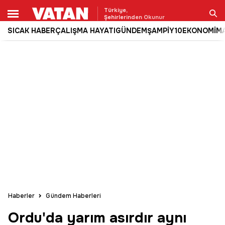
Türkiye,
Şehirlerinden Okunur
SICAK HABER
ÇALIŞMA HAYATI
GÜNDEM
ŞAMPİY10
EKONOMİ
M
Ara
Haberler
Gündem Haberleri
Ordu'da yarım asırdır aynı