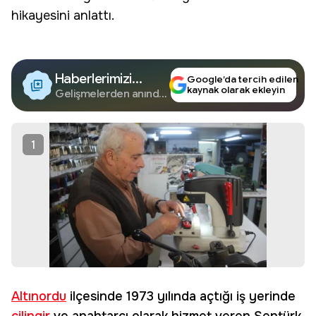
hikayesini anlattı.
Haberlerimizi
Google’da tercih edilen
kaynak olarak ekleyin
Google'da Takip
Gelişmelerden anında
haberdar olun.
Edin
1
Altınordu
ilçesinde 1973 yılında açtığı iş yerinde