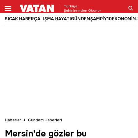
Türkiye,
Şehirlerinden Okunur
SICAK HABER
ÇALIŞMA HAYATI
GÜNDEM
ŞAMPİY10
EKONOMİ
M
Ara
Haberler
Gündem Haberleri
Mersin'de gözler bu