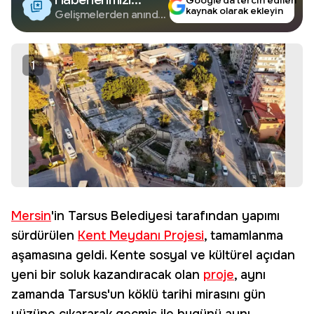
Google’da tercih edilen
kaynak olarak ekleyin
Google'da Takip
Gelişmelerden anında
haberdar olun.
Edin
1
Mersin
'in Tarsus Belediyesi tarafından yapımı
sürdürülen
Kent Meydanı Projesi
, tamamlanma
aşamasına geldi. Kente sosyal ve kültürel açıdan
yeni bir soluk kazandıracak olan
proje
, aynı
zamanda Tarsus'un köklü tarihi mirasını gün