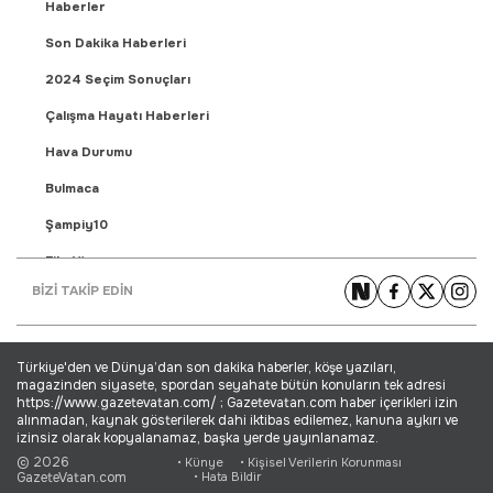
Haberler
Son Dakika Haberleri
2024 Seçim Sonuçları
Çalışma Hayatı Haberleri
Hava Durumu
Bulmaca
Şampiy10
Fikstür
BİZİ TAKİP EDİN
Puan Durumu
Gündem Haberleri
Türkiye'den ve Dünya’dan son dakika haberler, köşe yazıları,
Yaşam Haberleri
magazinden siyasete, spordan seyahate bütün konuların tek adresi
https://www.gazetevatan.com/ ; Gazetevatan.com haber içerikleri izin
Ekonomi Haberleri
alınmadan, kaynak gösterilerek dahi iktibas edilemez, kanuna aykırı ve
izinsiz olarak kopyalanamaz, başka yerde yayınlanamaz.
Dünya Haberleri
© 2026
• Künye
• Kişisel Verilerin Korunması
GazeteVatan.com
• Hata Bildir
Magazin Haberleri