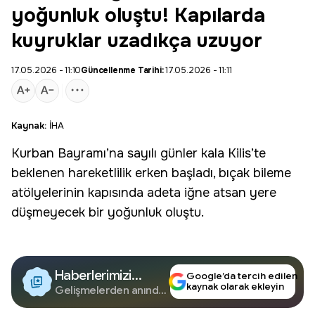
yoğunluk oluştu! Kapılarda
kuyruklar uzadıkça uzuyor
17.05.2026 - 11:10
Güncellenme Tarihi:
17.05.2026 - 11:11
Kaynak:
İHA
Kurban Bayramı
’na sayılı günler kala
Kilis
’te
beklenen hareketlilik erken başladı,
bıçak bileme
atölyelerinin kapısında adeta iğne atsan yere
düşmeyecek bir yoğunluk oluştu.
Haberlerimizi
Google’da tercih edilen
kaynak olarak ekleyin
Google'da Takip
Gelişmelerden anında
haberdar olun.
Edin