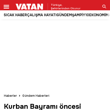
Türkiye,
Şehirlerinden Okunur
SICAK HABER
ÇALIŞMA HAYATI
GÜNDEM
ŞAMPİY10
EKONOMİ
M
Ara
Haberler
Gündem Haberleri
Kurban Bayramı öncesi