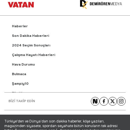
Haberler
Son Dakika Haberleri
2024 Seçim Sonuçları
Çalışma Hayatı Haberleri
Hava Durumu
Bulmaca
Şampiy10
Fikstür
BİZİ TAKİP EDİN
Puan Durumu
Gündem Haberleri
Türkiye'den ve Dünya’dan son dakika haberler, köşe yazıları,
Yaşam Haberleri
magazinden siyasete, spordan seyahate bütün konuların tek adresi