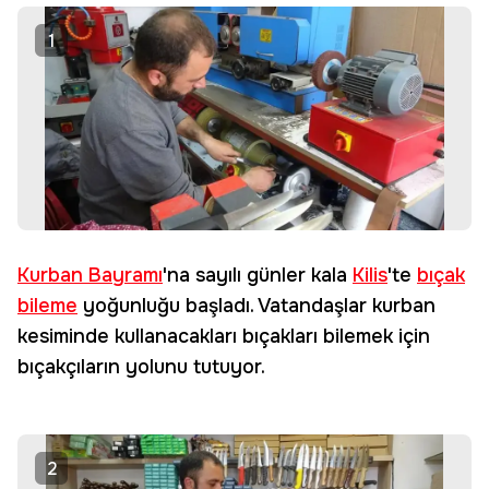
1
Kurban Bayramı
'na sayılı günler kala
Kilis
'te
bıçak
bileme
yoğunluğu başladı. Vatandaşlar kurban
kesiminde kullanacakları bıçakları bilemek için
bıçakçıların yolunu tutuyor.
2