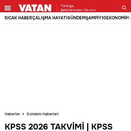
Türkiye,
Şehirlerinden Okunur
SICAK HABER
ÇALIŞMA HAYATI
GÜNDEM
ŞAMPİY10
EKONOMİ
M
Ara
Haberler
Gündem Haberleri
KPSS 2026 TAKVİMİ | KPSS