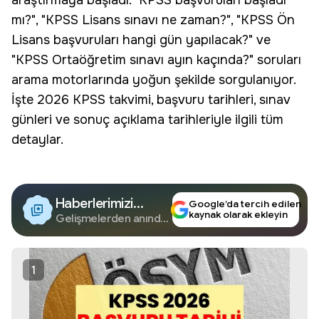
araştırmaya başladı. "KPSS başvuruları başladı
mı?", "KPSS Lisans sınavı ne zaman?", "KPSS Ön
Lisans başvuruları hangi gün yapılacak?" ve
"KPSS Ortaöğretim sınavı ayın kaçında?" soruları
arama motorlarında yoğun şekilde sorgulanıyor.
İşte 2026 KPSS takvimi, başvuru tarihleri, sınav
günleri ve sonuç açıklama tarihleriyle ilgili tüm
detaylar.
Haberlerimizi
Google’da tercih edilen
kaynak olarak ekleyin
Google'da Takip
Gelişmelerden anında
haberdar olun.
Edin
1