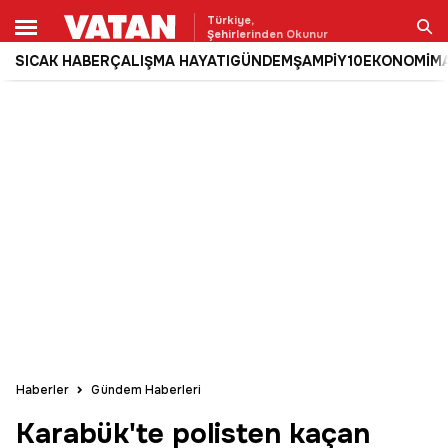
Türkiye,
Şehirlerinden Okunur
SICAK HABER
ÇALIŞMA HAYATI
GÜNDEM
ŞAMPİY10
EKONOMİ
M
Ara
Haberler
Gündem Haberleri
Karabük'te polisten kaçan