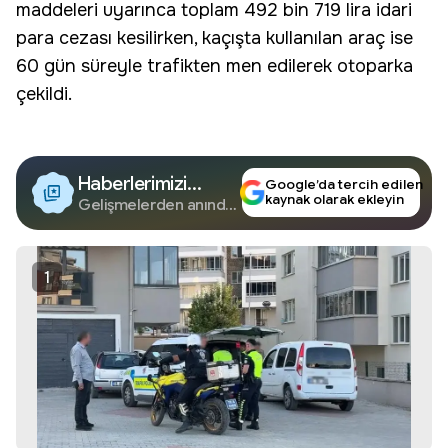
maddeleri uyarınca toplam 492 bin 719 lira
idari
para cezası
kesilirken, kaçışta kullanılan araç ise
60 gün süreyle trafikten men edilerek otoparka
çekildi.
Haberlerimizi
Google’da tercih edilen
kaynak olarak ekleyin
Google'da Takip
Gelişmelerden anında
haberdar olun.
Edin
1