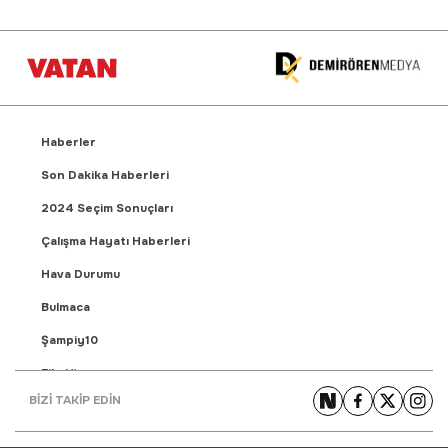
Haberler
Son Dakika Haberleri
2024 Seçim Sonuçları
Çalışma Hayatı Haberleri
Hava Durumu
Bulmaca
Şampiy10
Fikstür
BİZİ TAKİP EDİN
Puan Durumu
Gündem Haberleri