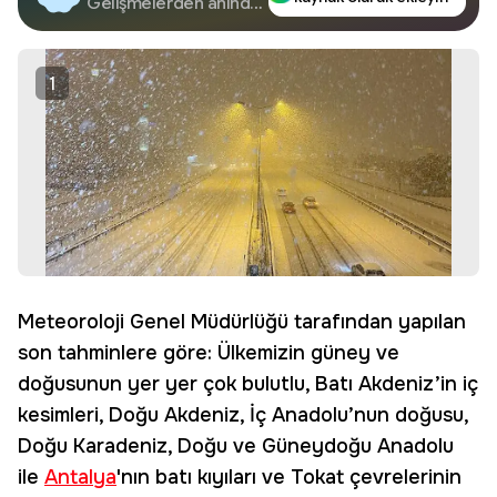
Google'da Takip
Gelişmelerden anında
haberdar olun.
Edin
1
Meteoroloji Genel Müdürlüğü tarafından yapılan
son tahminlere göre: Ülkemizin güney ve
doğusunun yer yer çok bulutlu, Batı Akdeniz’in iç
kesimleri, Doğu Akdeniz, İç Anadolu’nun doğusu,
Doğu Karadeniz, Doğu ve Güneydoğu Anadolu
ile
Antalya
'nın batı kıyıları ve Tokat çevrelerinin