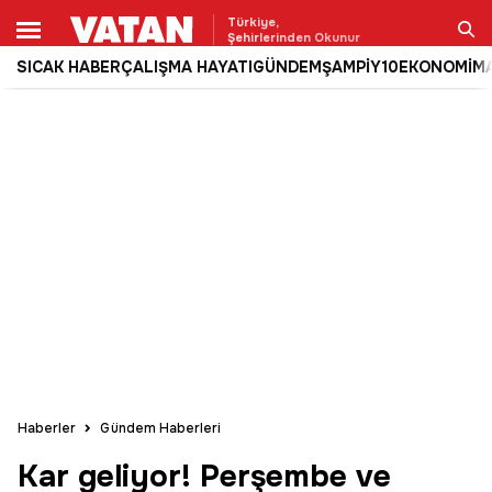
Türkiye,
Şehirlerinden Okunur
SICAK HABER
ÇALIŞMA HAYATI
GÜNDEM
ŞAMPİY10
EKONOMİ
M
Ara
Haberler
Gündem Haberleri
Kar geliyor! Perşembe ve