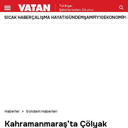
Türkiye,
Şehirlerinden Okunur
SICAK HABER
ÇALIŞMA HAYATI
GÜNDEM
ŞAMPİY10
EKONOMİ
M
Ara
Haberler
Gündem Haberleri
Kahramanmaraş’ta Çölyak