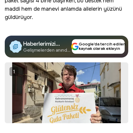
paket sayısı 4 bine ulaşırken, bu destek hem
maddi hem de manevi anlamda ailelerin yüzünü
güldürüyor.
Haberlerimizi
Google’da tercih edilen
kaynak olarak ekleyin
Google'da Takip
Gelişmelerden anında
haberdar olun.
Edin
1