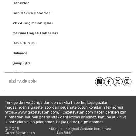
Haberler
Son Dakika Haberleri
2024 Seçim Sonuçları
Çalışma Hayatı Haberleri
Hava Durumu
Bulmaca
Şampiy10
Fikstür
BİZİ TAKİP EDİN
Puan Durumu
Gündem Haberleri
Türkiye'den ve Dünya’dan son dakika haberler, köşe yazıları,
Yaşam Haberleri
magazinden siyasete, spordan seyahate bütün konuların tek adresi
https://www.gazetevatan.com/ ; Gazetevatan.com haber içerikleri izin
Ekonomi Haberleri
alınmadan, kaynak gösterilerek dahi iktibas edilemez, kanuna aykırı ve
izinsiz olarak kopyalanamaz, başka yerde yayınlanamaz.
Dünya Haberleri
© 2026
• Künye
• Kişisel Verilerin Korunması
GazeteVatan.com
• Hata Bildir
Magazin Haberleri