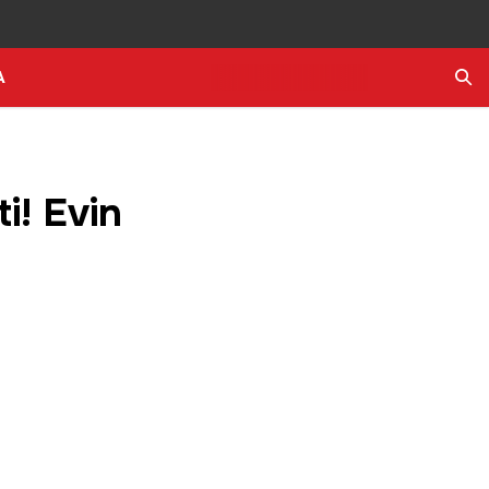
A
Ara
i! Evin