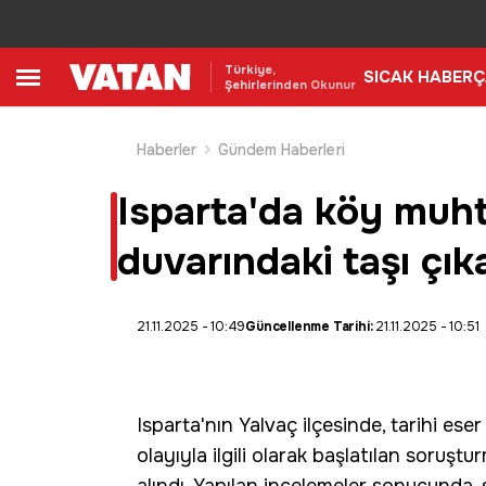
Türkiye,
SICAK HABER
Ç
Şehirlerinden Okunur
Haberler
Gündem Haberleri
Isparta'da köy muhta
duvarındaki taşı çıka
21.11.2025 - 10:49
Güncellenme Tarihi:
21.11.2025 - 10:51
Isparta
'nın
Yalvaç
ilçesinde,
tarihi eser
olayıyla ilgili olarak başlatılan soruş