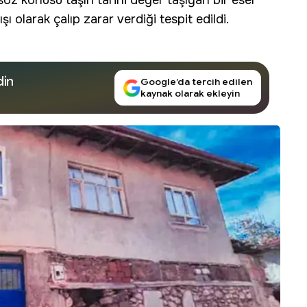
söz konusu taşın tarihi değer taşıyan bir eser
şı olarak çalıp zarar verdiği tespit edildi.
din
Google’da tercih edilen
kaynak olarak ekleyin