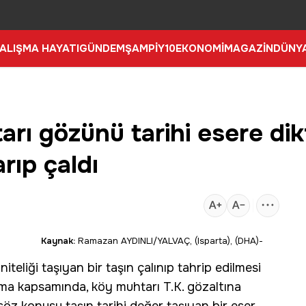
ALIŞMA HAYATI
GÜNDEM
ŞAMPİY10
EKONOMİ
MAGAZİN
DÜNY
rı gözünü tarihi esere dikt
rıp çaldı
Kaynak:
Ramazan AYDINLI/YALVAÇ, (Isparta), (DHA)-
niteliği taşıyan bir taşın çalınıp tahrip edilmesi
turma kapsamında, köy muhtarı T.K. gözaltına