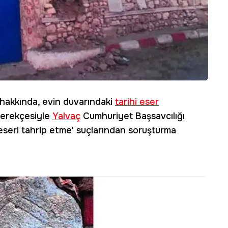
şi hakkında, evin duvarındaki
tarihi eser
i gerekçesiyle
Yalvaç
Cumhuriyet Başsavcılığı
ihi eseri tahrip etme' suçlarından soruşturma