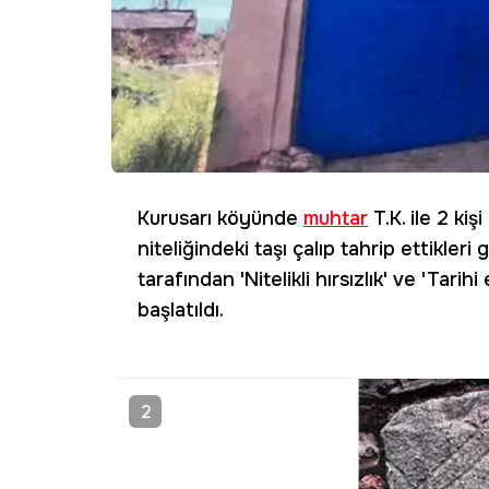
Kurusarı köyünde
muhtar
T.K. ile 2 ki
niteliğindeki taşı çalıp tahrip ettikler
tarafından 'Nitelikli hırsızlık' ve 'Tar
başlatıldı.
2