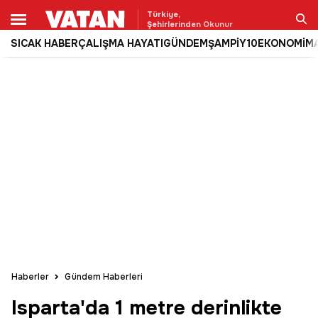
Türkiye,
Şehirlerinden Okunur
SICAK HABER
ÇALIŞMA HAYATI
GÜNDEM
ŞAMPİY10
EKONOMİ
M
Ara
Haberler
Gündem Haberleri
Isparta'da 1 metre derinlikte