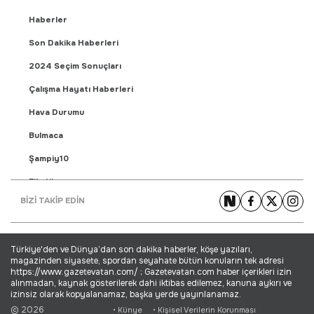
Haberler
Son Dakika Haberleri
2024 Seçim Sonuçları
Çalışma Hayatı Haberleri
Hava Durumu
Bulmaca
Şampiy10
Fikstür
BİZİ TAKİP EDİN
Puan Durumu
Gündem Haberleri
Türkiye'den ve Dünya’dan son dakika haberler, köşe yazıları,
Yaşam Haberleri
magazinden siyasete, spordan seyahate bütün konuların tek adresi
https://www.gazetevatan.com/ ; Gazetevatan.com haber içerikleri izin
Ekonomi Haberleri
alınmadan, kaynak gösterilerek dahi iktibas edilemez, kanuna aykırı ve
izinsiz olarak kopyalanamaz, başka yerde yayınlanamaz.
Dünya Haberleri
© 2026
• Künye
• Kişisel Verilerin Korunması