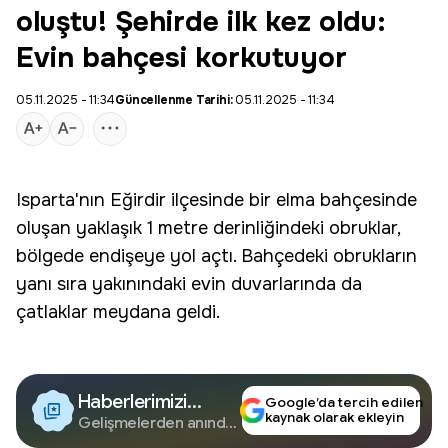
oluştu! Şehirde ilk kez oldu:
Evin bahçesi korkutuyor
05.11.2025 - 11:34
Güncellenme Tarihi:
05.11.2025 - 11:34
Isparta
'nın Eğirdir ilçesinde bir elma bahçesinde
oluşan yaklaşık 1 metre derinliğindeki obruklar,
bölgede endişeye yol açtı. Bahçedeki obrukların
yanı sıra yakınındaki evin duvarlarında da
çatlaklar meydana geldi.
Haberlerimizi
Google’da tercih edilen
kaynak olarak ekleyin
Google'da Takip
Gelişmelerden anında
haberdar olun.