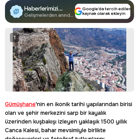
Haberlerimizi
Google’da tercih edilen
kaynak olarak ekleyin
Google'da Takip
Gelişmelerden anında
haberdar olun.
Edin
1
Gümüşhane
'nin en ikonik tarihi yapılarından birisi
olan ve şehir merkezini sarp bir kayalık
üzerinden kuşbakışı izleyen yaklaşık 1500 yıllık
Canca Kalesi, bahar mevsimiyle birlikte