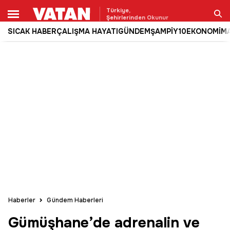
Türkiye,
Şehirlerinden Okunur
SICAK HABER
ÇALIŞMA HAYATI
GÜNDEM
ŞAMPİY10
EKONOMİ
M
Ara
Haberler
Gündem Haberleri
Gümüşhane’de adrenalin ve