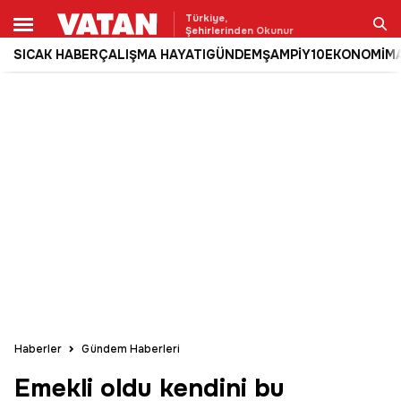
Türkiye,
Şehirlerinden Okunur
SICAK HABER
ÇALIŞMA HAYATI
GÜNDEM
ŞAMPİY10
EKONOMİ
M
Ara
Haberler
Gündem Haberleri
Emekli oldu kendini bu