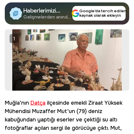
Haberlerimizi
Google’da tercih edilen
kaynak olarak ekleyin
Google'da Takip
Gelişmelerden anında
haberdar olun.
Edin
1
Muğla’nın
Datça
ilçesinde emekli Ziraat Yüksek
Mühendisi Muzaffer Mut’un (79) deniz
kabuğundan yaptığı eserler ve çektiği su altı
fotoğraflar açılan sergi ile görücüye çıktı. Mut,