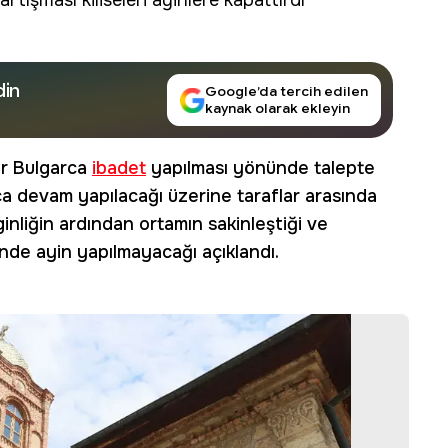
tartışması
kiliseleri ayinlere kapattırdı
din
Google’da tercih edilen
kaynak olarak ekleyin
ar Bulgarca
ibadet
yapılması yönünde talepte
 devam yapılacağı üzerine taraflar arasında
ginliğin ardından ortamın sakinleştiği ve
inde ayin yapılmayacağı açıklandı.