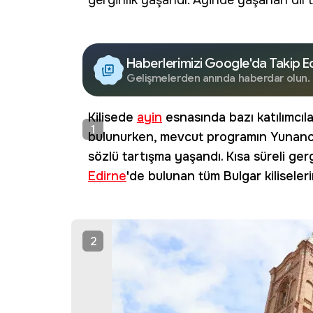
gerginlik
yaşandı. Ayinde yaşanan
dil 
Haberlerimizi Google'da Takip E
Gelişmelerden anında haberdar olun.
Kilisede
ayin
esnasında bazı katılımcıl
1
bulunurken, mevcut programın Yunanca
sözlü tartışma yaşandı. Kısa süreli ger
Edirne
'de bulunan tüm Bulgar kiliseler
2