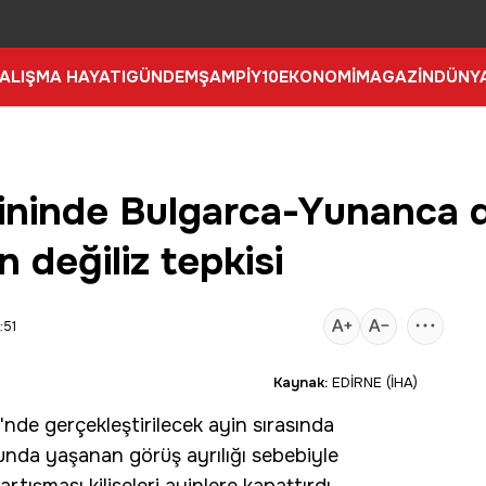
ALIŞMA HAYATI
GÜNDEM
ŞAMPİY10
EKONOMİ
MAGAZİN
DÜNY
yininde Bulgarca-Yunanca d
n değiliz tepkisi
:51
Kaynak:
EDİRNE (İHA)
'nde gerçekleştirilecek
ayin
sırasında
unda yaşanan görüş ayrılığı sebebiyle