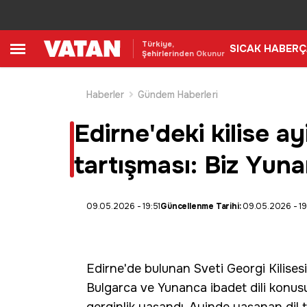
Türkiye,
SICAK HABER
Ç
Şehirlerinden Okunur
Haberler
Gündem Haberleri
Edirne'deki kilise a
tartışması: Biz Yuna
09.05.2026 - 19:51
Güncellenme Tarihi:
09.05.2026 - 19
Edirne
'de bulunan
Sveti Georgi Kilisesi
Bulgarca ve Yunanca ibadet dili konus