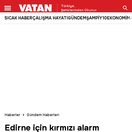
Türkiye,
Şehirlerinden Okunur
SICAK HABER
ÇALIŞMA HAYATI
GÜNDEM
ŞAMPİY10
EKONOMİ
M
Ara
Haberler
Gündem Haberleri
Edirne için kırmızı alarm