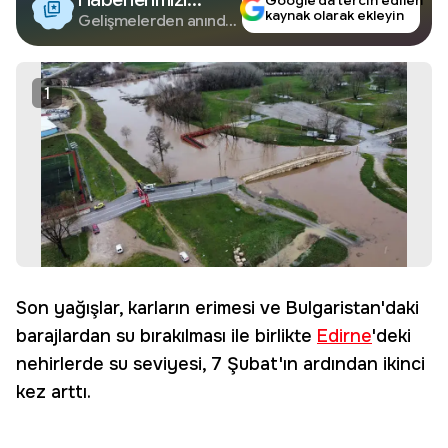
Google’da tercih edilen
kaynak olarak ekleyin
Google'da Takip
Gelişmelerden anında
haberdar olun.
Edin
1
Son yağışlar, karların erimesi ve Bulgaristan'daki
barajlardan su bırakılması ile birlikte
Edirne
'deki
nehirlerde su seviyesi, 7 Şubat'ın ardından ikinci
kez arttı.