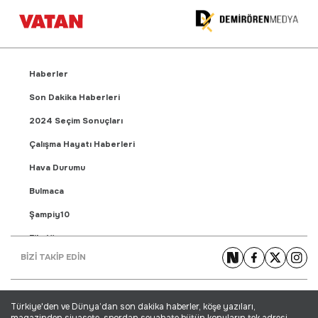
Haberler
Son Dakika Haberleri
2024 Seçim Sonuçları
Çalışma Hayatı Haberleri
Hava Durumu
Bulmaca
Şampiy10
Fikstür
BİZİ TAKİP EDİN
Puan Durumu
Gündem Haberleri
Türkiye'den ve Dünya’dan son dakika haberler, köşe yazıları,
Yaşam Haberleri
magazinden siyasete, spordan seyahate bütün konuların tek adresi