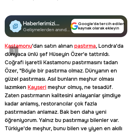
Haberlerimizi
Google’da tercih edilen
kaynak olarak ekleyin
Google'da Takip
Gelişmelerden anında
haberdar olun.
Edin
Kastamonu
'dan satın alınan
pastırma
, Londra'da
1
dünyaca ünlü şef Hüseyin Özer'e tattırıldı.
Coğrafi işaretli Kastamonu pastırmasını tadan
Özer, "Böyle bir pastırma olmaz. Dünyanın en
güzel pastırması. Asıl bunların meşhur olması
lazımken
Kayseri
meşhur olmuş, ne tesadüf.
Zaten pastırmanın kalitesini anlayanlar şimdiye
kadar anlamış, restorancılar çok fazla
pastırmadan anlamaz. Bak ben daha yeni
öğreniyorum. Yalnız bu pastırmayı bilenler var.
Türkiye'de meşhur, bunu bilen ve yiyen en akıllı