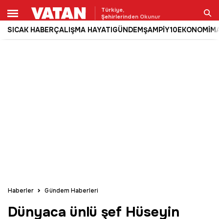
Türkiye,
Şehirlerinden Okunur
SICAK HABER
ÇALIŞMA HAYATI
GÜNDEM
ŞAMPİY10
EKONOMİ
M
Ara
Haberler
Gündem Haberleri
Dünyaca ünlü şef Hüseyin