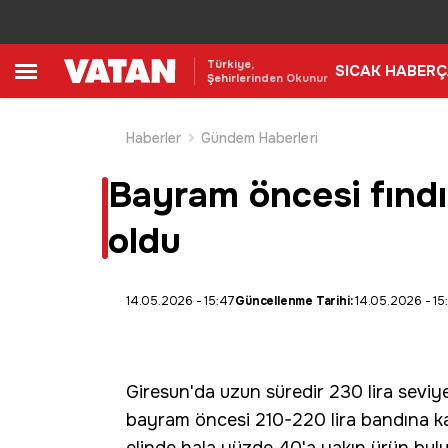
Türkiye,
SICAK HABER
Ç
Şehirlerinden Okunur
Haberler
Gündem Haberleri
Bayram öncesi fındı
oldu
14.05.2026 - 15:47
Güncellenme Tarihi:
14.05.2026 - 15
Giresun
'da uzun süredir 230 lira sevi
bayram öncesi 210-220 lira bandına kada