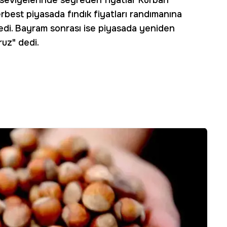
a seviyelerinde seyreden fiyatlar Kurban
rbest piyasada fındık fiyatları randımanına
iledi. Bayram sonrası ise piyasada yeniden
ruz" dedi.