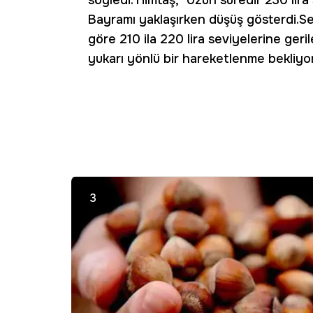
söyledi. Himtaş, "Uzun süredir 230 lir
Bayramı yaklaşırken düşüş gösterdi.Se
göre 210 ila 220 lira seviyelerine ger
yukarı yönlü bir hareketlenme bekliyo
3