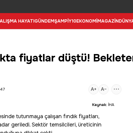
ALIŞMA HAYATI
GÜNDEM
ŞAMPİY10
EKONOMİ
MAGAZİN
DÜNY
kta fiyatlar düştü! Beklet
:47
Kaynak:
İHA
yesinde tutunmaya çalışan
fındık
fiyatları,
r geriledi. Sektör temsilcileri, üreticinin