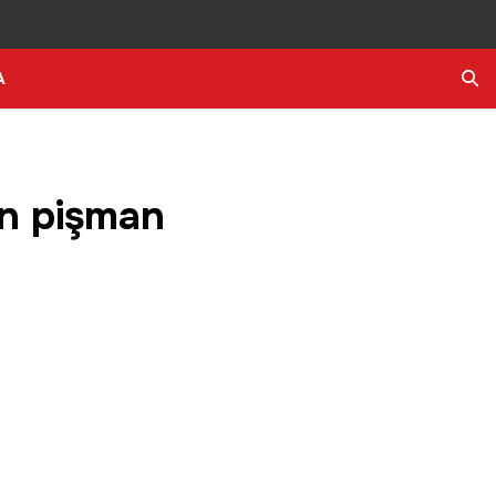
A
Ara
en pişman