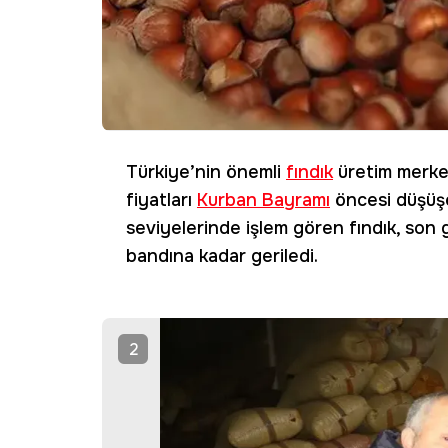
Türkiye’nin önemli
fındık
üretim merke
fiyatları
Kurban Bayramı
öncesi düşüşe
seviyelerinde işlem gören fındık, son 
bandına kadar geriledi.
2