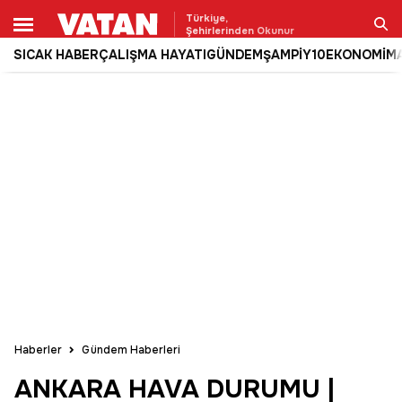
Türkiye,
Şehirlerinden Okunur
SICAK HABER
ÇALIŞMA HAYATI
GÜNDEM
ŞAMPİY10
EKONOMİ
M
Ara
Haberler
Gündem Haberleri
ANKARA HAVA DURUMU |