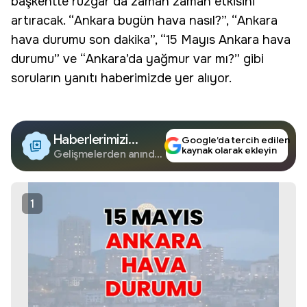
başkentte rüzgar da zaman zaman etkisini
artıracak. “Ankara bugün hava nasıl?”, “Ankara
hava durumu son dakika”, “15 Mayıs Ankara hava
durumu” ve “Ankara’da yağmur var mı?” gibi
soruların yanıtı haberimizde yer alıyor.
Haberlerimizi
Google’da tercih edilen
kaynak olarak ekleyin
Google'da Takip
Gelişmelerden anında
haberdar olun.
Edin
1