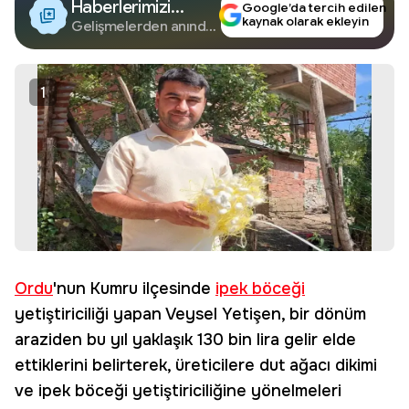
Haberlerimizi
Google’da tercih edilen
kaynak olarak ekleyin
Google'da Takip
Gelişmelerden anında
haberdar olun.
Edin
1
Ordu
'nun Kumru ilçesinde
ipek böceği
yetiştiriciliği yapan Veysel Yetişen, bir dönüm
araziden bu yıl yaklaşık 130 bin lira gelir elde
ettiklerini belirterek, üreticilere dut ağacı dikimi
ve ipek böceği yetiştiriciliğine yönelmeleri