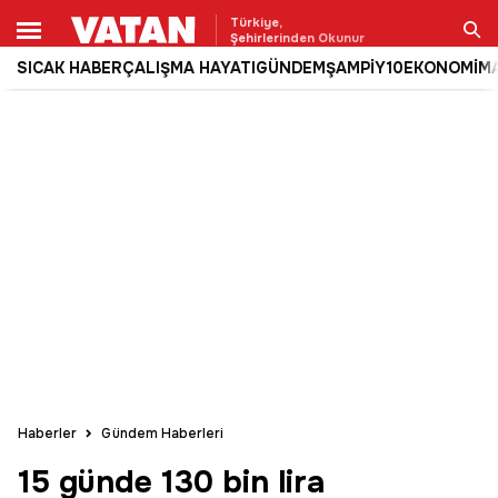
Türkiye,
Şehirlerinden Okunur
SICAK HABER
ÇALIŞMA HAYATI
GÜNDEM
ŞAMPİY10
EKONOMİ
M
Ara
Haberler
Gündem Haberleri
15 günde 130 bin lira